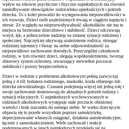
wpływ na zdrowie psychiczne i fizyczne najmłodszych ma również
zaniedbywanie obowiązków rodzicielsko-opiekuńczych i potrzeb
dziecka. To z kolei prowadzi do występowania nieprawidłowości w
ich rozwoju. Dzieci osób uzależnionych trwają w ciągłym napięciu i
stresie. Ze względu na nieprzewidywalność alkoholików nie ma tu
miejsca na beztroskie dzieciństwo i stabilność. Dzieci odczuwają
wstyd, lęk, a jednocześnie nadzieję na zmianę sytuacji rodzinnej i
społecznej. Najczęściej ukrywają uzależnienie rodzica, strzegąc
rodzinnej tajemnicy i biorąc na siebie odpowiedzialność za
nieprawidłowe zachowanie dorosłych. Poszczególni członkowie
rodziny, w tym również dzieci, ulegają współuzależnieniu, tworząc
zbiorowy system ochronny, stwarzający niewielkie poczucie
stabilności i pozory bezpieczeństwa.
Dzieci w rodzinie z problemem alkoholowym pełnią zazwyczaj
jedną z 4 ról: bohatera rodzinnego, maskotki, kozła ofiarnego lub
dziecka niewidzialnego. Czasami podejmują więcej niż jedną rolę i
swoje zachowanie dostosowują do aktualnych potrzeb rodziny i
sytuacji relacyjnych. U najmłodszych wychowywanych w
rodzinach alkoholowych występuje stałe poczucie obniżonej
wartości i brak szacunku do samego siebie. W wieku dziecięcym
objawia się to przede wszystkim poprzez samokrytykę,
deprecjonowanie własnych osiągnięć, działania autodestrukcyjne,
łącznie z samookaleczeniem. Wiele zachowań i reakcji
podejmowanych w latach najmłodszych przekłada się na