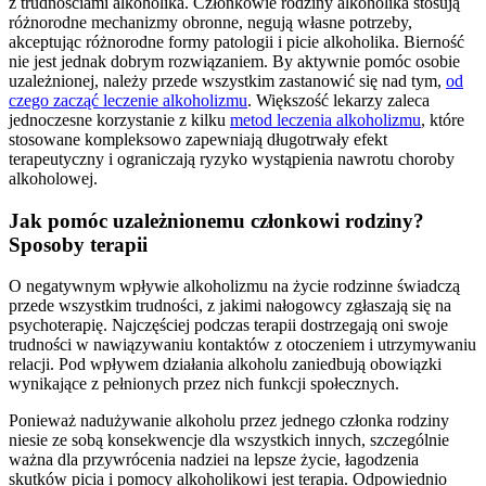
z trudnościami alkoholika. Członkowie rodziny alkoholika stosują
różnorodne mechanizmy obronne, negują własne potrzeby,
akceptując różnorodne formy patologii i picie alkoholika. Bierność
nie jest jednak dobrym rozwiązaniem. By aktywnie pomóc osobie
uzależnionej, należy przede wszystkim zastanowić się nad tym,
od
czego zacząć leczenie alkoholizmu
. Większość lekarzy zaleca
jednoczesne korzystanie z kilku
metod leczenia alkoholizmu
, które
stosowane kompleksowo zapewniają długotrwały efekt
terapeutyczny i ograniczają ryzyko wystąpienia nawrotu choroby
alkoholowej.
Jak pomóc uzależnionemu członkowi rodziny?
Sposoby terapii
O negatywnym wpływie alkoholizmu na życie rodzinne świadczą
przede wszystkim trudności, z jakimi nałogowcy zgłaszają się na
psychoterapię. Najczęściej podczas terapii dostrzegają oni swoje
trudności w nawiązywaniu kontaktów z otoczeniem i utrzymywaniu
relacji. Pod wpływem działania alkoholu zaniedbują obowiązki
wynikające z pełnionych przez nich funkcji społecznych.
Ponieważ nadużywanie alkoholu przez jednego członka rodziny
niesie ze sobą konsekwencje dla wszystkich innych, szczególnie
ważna dla przywrócenia nadziei na lepsze życie, łagodzenia
skutków picia i pomocy alkoholikowi jest terapia. Odpowiednio