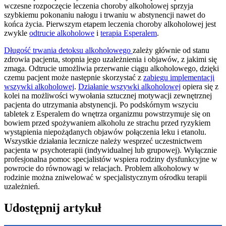
wczesne rozpoczęcie leczenia choroby alkoholowej sprzyja
szybkiemu pokonaniu nałogu i trwaniu w abstynencji nawet do
końca życia. Pierwszym etapem leczenia choroby alkoholowej jest
zwykle
odtrucie alkoholowe
i
terapia Esperalem
.
Długość trwania detoksu alkoholowego
zależy głównie od stanu
zdrowia pacjenta, stopnia jego uzależnienia i objawów, z jakimi się
zmaga. Odtrucie umożliwia przerwanie ciągu alkoholowego, dzięki
czemu pacjent może następnie skorzystać z
zabiegu implementacji
wszywki alkoholowej
.
Działanie wszywki alkoholowej
opiera się z
kolei na możliwości wywołania sztucznej motywacji zewnętrznej
pacjenta do utrzymania abstynencji. Po podskórnym wszyciu
tabletek z Esperalem do wnętrza organizmu powstrzymuje się on
bowiem przed spożywaniem alkoholu ze strachu przed ryzykiem
wystąpienia niepożądanych objawów połączenia leku i etanolu.
Wszystkie działania lecznicze należy wesprzeć uczestnictwem
pacjenta w psychoterapii (indywidualnej lub grupowej). Wyłącznie
profesjonalna pomoc specjalistów wspiera rodziny dysfunkcyjne w
powrocie do równowagi w relacjach. Problem alkoholowy w
rodzinie można zniwelować w specjalistycznym ośrodku terapii
uzależnień.
Udostępnij artykuł