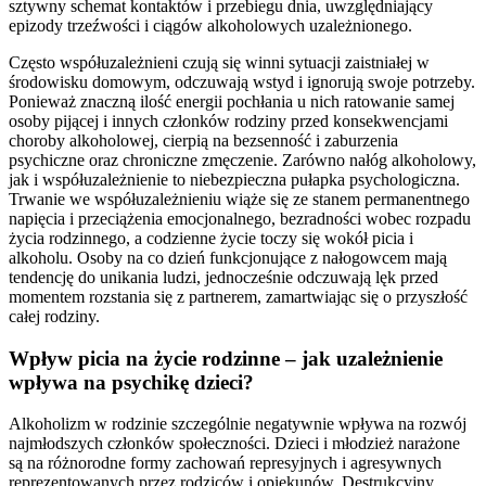
sztywny schemat kontaktów i przebiegu dnia, uwzględniający
epizody trzeźwości i ciągów alkoholowych uzależnionego.
Często współuzależnieni czują się winni sytuacji zaistniałej w
środowisku domowym, odczuwają wstyd i ignorują swoje potrzeby.
Ponieważ znaczną ilość energii pochłania u nich ratowanie samej
osoby pijącej i innych członków rodziny przed konsekwencjami
choroby alkoholowej, cierpią na bezsenność i zaburzenia
psychiczne oraz chroniczne zmęczenie. Zarówno nałóg alkoholowy,
jak i współuzależnienie to niebezpieczna pułapka psychologiczna.
Trwanie we współuzależnieniu wiąże się ze stanem permanentnego
napięcia i przeciążenia emocjonalnego, bezradności wobec rozpadu
życia rodzinnego, a codzienne życie toczy się wokół picia i
alkoholu. Osoby na co dzień funkcjonujące z nałogowcem mają
tendencję do unikania ludzi, jednocześnie odczuwają lęk przed
momentem rozstania się z partnerem, zamartwiając się o przyszłość
całej rodziny.
Wpływ picia na życie rodzinne – jak uzależnienie
wpływa na psychikę dzieci?
Alkoholizm w rodzinie szczególnie negatywnie wpływa na rozwój
najmłodszych członków społeczności. Dzieci i młodzież narażone
są na różnorodne formy zachowań represyjnych i agresywnych
reprezentowanych przez rodziców i opiekunów. Destrukcyjny