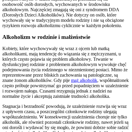
osobowość osób dorosłych, wychowanych w środowisku
alkoholowym. Najczęściej zmagają się oni z syndromem DDA
(Dorosłych Dzieci Alkoholików). Nie dotyczy on osób, które
wychowały się w tradycyjnym modelu rodziny i nie są obciążone
ryzykiem rozwoju alkoholizmu cyklicznie w każdym pokoleniu.
Alkoholizm w rodzinie i małżeństwie
Kobiety, które wychowywały się wraz z ojcem lub matką
alkoholikami, mają tendencję do wiązania się z mężczyznami, u
których często pojawia się problem alkoholowy. Trwanie w
dysfunkcyjnej rodzinie z problemem alkoholowym wywołuje chęć
podejmowania życia rodzinnego w niezmienionej postaci. Mimo że
reprezentowane przez bliskich zachowania są patologiczne, są
znane żonom alkoholików. Gdy pije
mąż alkoholik
, współmałżonek
często próbuje powstrzymać go przed popadnięciem w uzależnienie
i rozwojem nałogu. Czasami rezygnują jednak z nadziei na
normalne życie i akceptują zaistniałe trudności alkoholika.
Stagnacja i bezradność powodują, że uzależnienie rozwija się wraz
z upływem czasu, a poszczególni członkowie rodziny ulegają
współuzależnieniu. W konsekwencji uzależnienia choruje nie tylko
alkoholik, ale również pozostali członkowie rodziny, nawet jeżeli są
oni dorośli i wydawać by się mogło, że powinni dobrze sobie radzić