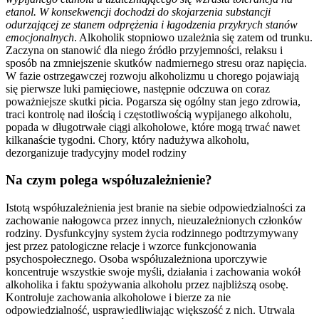
etanol. W konsekwencji dochodzi do skojarzenia substancji
odurzającej ze stanem odprężenia i łagodzenia przykrych stanów
emocjonalnych
. Alkoholik stopniowo uzależnia się zatem od trunku.
Zaczyna on stanowić dla niego źródło przyjemności, relaksu i
sposób na zmniejszenie skutków nadmiernego stresu oraz napięcia.
W fazie ostrzegawczej rozwoju alkoholizmu u chorego pojawiają
się pierwsze luki pamięciowe, następnie odczuwa on coraz
poważniejsze skutki picia. Pogarsza się ogólny stan jego zdrowia,
traci kontrolę nad ilością i częstotliwością wypijanego alkoholu,
popada w długotrwałe ciągi alkoholowe, które mogą trwać nawet
kilkanaście tygodni. Chory, który nadużywa alkoholu,
dezorganizuje tradycyjny model rodziny
Na czym polega współuzależnienie?
Istotą współuzależnienia jest branie na siebie odpowiedzialności za
zachowanie nałogowca przez innych, nieuzależnionych członków
rodziny. Dysfunkcyjny system życia rodzinnego podtrzymywany
jest przez patologiczne relacje i wzorce funkcjonowania
psychospołecznego. Osoba współuzależniona uporczywie
koncentruje wszystkie swoje myśli, działania i zachowania wokół
alkoholika i faktu spożywania alkoholu przez najbliższą osobę.
Kontroluje zachowania alkoholowe i bierze za nie
odpowiedzialność, usprawiedliwiając większość z nich. Utrwala