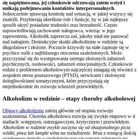
się napiętnowana, jej członkowie odczuwają zatem wstyd i
unikają podejmowania kontaktów interpersonalnych
.
Jednocześnie sprawują kontrolę nad sytuacją, w jakiej wszyscy się
znaleźli. Przybierają określone role i funkcje, by w jak najlepszy
sposób ukryć posiadane trudności oraz bezradność. Często
usprawiedliwiają zachowanie nałogowca, wierząc w jego
zapewnienia. Alkoholik zaprzecza zaś, jakoby miał nie panować
nad nałogiem. Destrukcyjne skutki alkoholizmu w rodzinie są
długofalowe i złożone. Poczucie krzywdy na stałe zapisuje się w
psychice osób z najbliższego otoczenia uzależnionych. Może
przyczyniać się do występowania szeregu złożonych zaburzeń
psychicznych, osobowości, zaburzeń emocjonalnych. Członkowie
rodzin z problemem alkoholowym najczęściej zmagają się również z
zespołem stresu pourazowego (PTSD), nerwicami i złożonymi
dolegliwościami somatycznymi, które przyczyniają się
niejednokrotnie do rozwoju schorzeń przewlekłych.
Alkoholizm w rodzinie – etapy choroby alkoholowej
Objawy alkoholizmu
zależą głównie od stopnia rozwoju
uzależnienia. Choroba alkoholowa rozwija się zwykle etapowo w 4
stadiach: wstępnym, ostrzegawczym, krytycznym i przewlekłym.
Alkoholizm w rodzinie zwykle zaczyna się od okazjonalnego picia
wódki, piwa lub lampki wina na rozluźnienie. Wraz z rosnącą ilością
wypijanego etanolu u uzależniającego się wzrasta tolerancja na