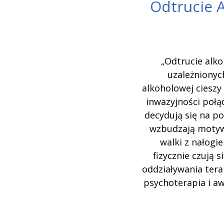
Odtrucie 
„Odtrucie alko
uzależnionyc
alkoholowej cieszy
inwazyjności poł
decydują się na po
wzbudzają motyw
walki z nałogi
fizycznie czują
oddziaływania tera
psychoterapia i a