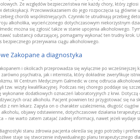
olowych. Ze względów bezpieczeństwa nie każdy chory, który zgłosi 
i detoksykacji. Przeciwwskazaniem do jego rozpoczęcia są głównie 
zebieg chorób współistniejących. Czynniki te utrudniają przebieg de
troju alkoholika, wycieńczonego dotychczasowym niekorzystnym dzia
edic można się zgłosić także w stanie upojenia alkoholowego. Tym 
stawić substancji odurzającej, pomagamy wykonać ten trudny krok. U
s bezpiecznego przerywania ciągu alkoholowego.
owe Zakopane a diagnostyka
kopanem i okolicach przeprowadza się wyłącznie po wcześniejszej ko
 zarówno psychiatra, jak i internista, który dokładnie zweryfikuje ist
oholizmu. W Centrum Medycznym Galmedic w cenę odtrucia alkoholowe
zyli tzw. wizyty kwalifikacyjnej. Podczas niej chorego poddaje się s
ę wykonanie dodatkowych oznaczeń laboratoryjnych z krwi. Dotyczą
 odżywczych oraz alkoholu. Pacjent powinien też przygotować się na 
zi z nim lekarz. Zapyta on o charakter uzależnienia, długość ciągów 
 alkoholu, objawy odstawienne, dotychczasowe działania terapeutycz
nta – nie warto zatem zatajać żadnej informacji, nawet jeżeli wydaje s
agnostyki stanu zdrowia pacjenta określa się jego potrzeby i preferen
żliwe staje się stworzenie indywidualnego planu terapeutycznego dl