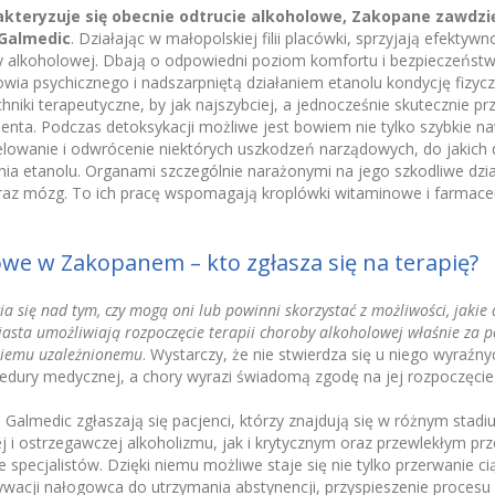
akteryzuje się obecnie odtrucie alkoholowe, Zakopane zawdzi
Galmedic
. Działając w małopolskiej filii placówki, sprzyjają efektyw
y alkoholowej. Dbają o odpowiedni poziom komfortu i bezpieczeńst
owia psychicznego i nadszarpniętą działaniem etanolu kondycję fizycz
hniki terapeutyczne, by jak najszybciej, a jednocześnie skutecznie 
nta. Podczas detoksykacji możliwe jest bowiem nie tylko szybkie na
welowanie i odwrócenie niektórych uszkodzeń narządowych, do jakich
a etanolu. Organami szczególnie narażonymi na jego szkodliwe dział
 oraz mózg. To ich pracę wspomagają kroplówki witaminowe i farmac
owe w Zakopanem – kto zgłasza się na terapię?
 się nad tym, czy mogą oni lub powinni skorzystać z możliwości, jakie 
iasta umożliwiają rozpoczęcie terapii choroby alkoholowej właśnie za 
niemu uzależnionemu
. Wystarczy, że nie stwierdza się u niego wyraź
edury medycznej, a chory wyrazi świadomą zgodę na jej rozpoczęcie
lmedic zgłaszają się pacjenci, którzy znajdują się w różnym stadiu
 i ostrzegawczej alkoholizmu, jak i krytycznym oraz przewlekłym pr
e specjalistów. Dzięki niemu możliwe staje się nie tylko przerwanie c
acji nałogowca do utrzymania abstynencji, przyspieszenie procesu 