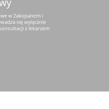
owy
owe w Zakopanem i
owadza się wyłącznie
konsultacji z lekarzem