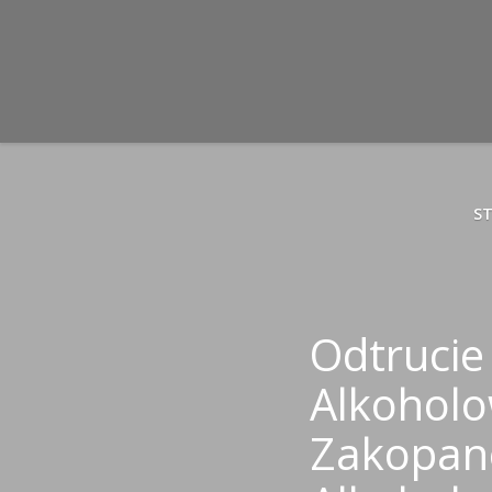
S
Odtrucie
Alkohol
Zakopan