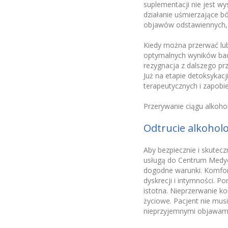
suplementacji nie jest wy
działanie uśmierzające b
objawów odstawiennych, d
Kiedy można przerwać lub
optymalnych wyników bada
rezygnacja z dalszego prz
Już na etapie detoksykacj
terapeutycznych i zapobi
Przerywanie ciągu alkoho
Odtrucie alkohol
Aby bezpiecznie i skutec
usługą do Centrum Medycz
dogodne warunki. Komfor
dyskrecji i intymności. 
istotna. Nieprzerwanie k
życiowe. Pacjent nie mus
nieprzyjemnymi objawami