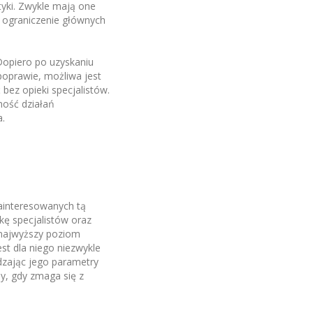
tyki. Zwykle mają one
 ograniczenie głównych
Dopiero po uzyskaniu
poprawie, możliwa jest
bez opieki specjalistów.
ność działań
.
ainteresowanych tą
ę specjalistów oraz
najwyższy poziom
st dla niego niezwykle
dzając jego parametry
y, gdy zmaga się z