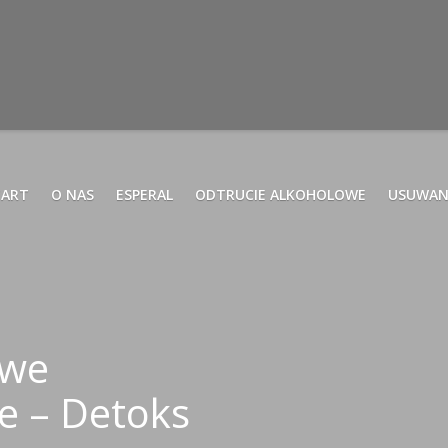
TART
O NAS
ESPERAL
ODTRUCIE ALKOHOLOWE
USUWAN
owe
e – Detoks