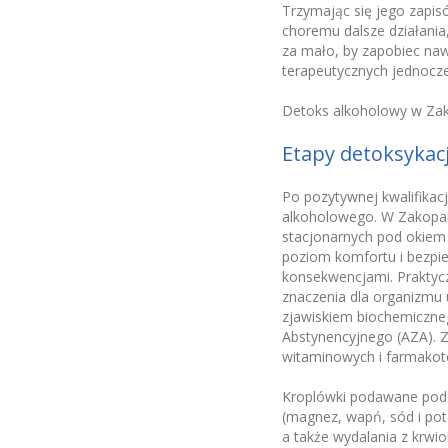
Trzymając się jego zapi
choremu dalsze działania
za mało, by zapobiec na
terapeutycznych jednocze
Detoks alkoholowy w Za
Etapy detoksykacj
Po pozytywnej kwalifikac
alkoholowego. W Zakopan
stacjonarnych pod okiem 
poziom komfortu i bezpi
konsekwencjami. Praktycz
znaczenia dla organizmu
zjawiskiem biochemiczn
Abstynencyjnego (AZA). Z
witaminowych i farmakote
Kroplówki podawane podc
(magnez, wapń, sód i pota
a także wydalania z krwio