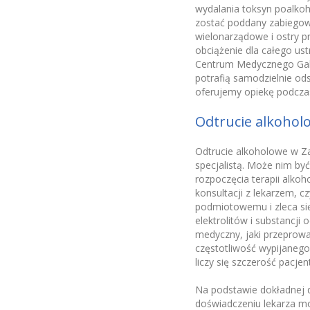
wydalania toksyn poalkoh
zostać poddany zabiegow
wielonarządowe i ostry pr
obciążenie dla całego us
Centrum Medycznego Galm
potrafią samodzielnie od
oferujemy opiekę podcza
Odtrucie alkohol
Odtrucie alkoholowe w Za
specjalistą. Może nim być
rozpoczęcia terapii alk
konsultacji z lekarzem, c
podmiotowemu i zleca si
elektrolitów i substancji
medyczny, jaki przeprowad
częstotliwość wypijanego
liczy się szczerość pacje
Na podstawie dokładnej di
doświadczeniu lekarza mo