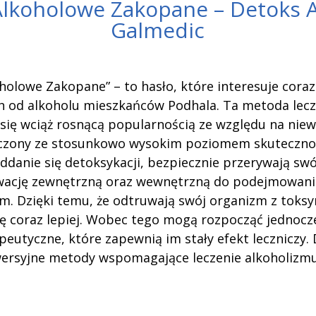
Alkoholowe Zakopane – Detoks 
Galmedic
holowe Zakopane” – to hasło, które interesuje coraz
h od alkoholu mieszkańców Podhala. Ta metoda lec
 się wciąż rosnącą popularnością ze względu na niew
ączony ze stosunkowo wysokim poziomem skutecznośc
ddanie się detoksykacji, bezpiecznie przerywają swó
ację zewnętrzną oraz wewnętrzną do podejmowani
em. Dzięki temu, że odtruwają swój organizm z toksyn
 się coraz lepiej. Wobec tego mogą rozpocząć jednoc
peutyczne, które zapewnią im stały efekt leczniczy. 
wersyjne metody wspomagające leczenie alkoholizmu 