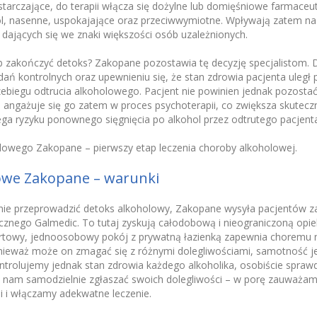
starczające, do terapii włącza się dożylne lub domięśniowe farmaceu
ól, nasenne, uspokajające oraz przeciwwymiotne. Wpływają zatem na
ających się we znaki większości osób uzależnionych.
 zakończyć detoks? Zakopane pozostawia tę decyzję specjalistom. 
ń kontrolnych oraz upewnieniu się, że stan zdrowia pacjenta uległ 
ebiegu odtrucia alkoholowego. Pacjent nie powinien jednak pozostać 
i angażuje się go zatem w proces psychoterapii, co zwiększa skutecz
ega ryzyku ponownego sięgnięcia po alkohol przez odtrutego pacjenta
lowego Zakopane – pierwszy etap leczenia choroby alkoholowej.
owe Zakopane – warunki
znie przeprowadzić detoks alkoholowy, Zakopane wysyła pacjentów z
nego Galmedic. To tutaj zyskują całodobową i nieograniczoną opiek
towy, jednoosobowy pokój z prywatną łazienką zapewnia choremu 
Ponieważ może on zmagać się z różnymi dolegliwościami, samotność je
ontrolujemy jednak stan zdrowia każdego alkoholika, osobiście spraw
i nam samodzielnie zgłaszać swoich dolegliwości – w porę zauważam
 i włączamy adekwatne leczenie.