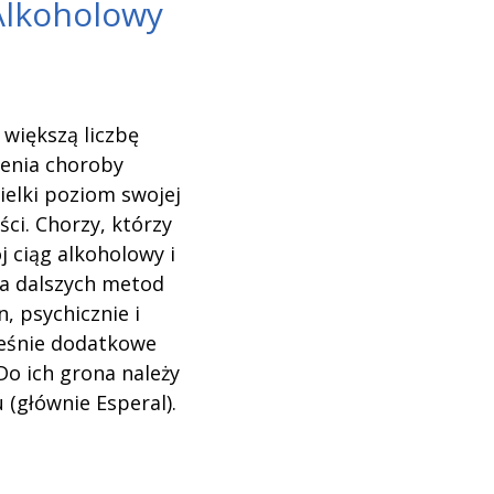
Alkoholowy
 większą liczbę
zenia choroby
ielki poziom swojej
i. Chorzy, którzy
j ciąg alkoholowy i
a dalszych metod
, psychicznie i
ześnie dodatkowe
Do ich grona należy
(głównie Esperal).