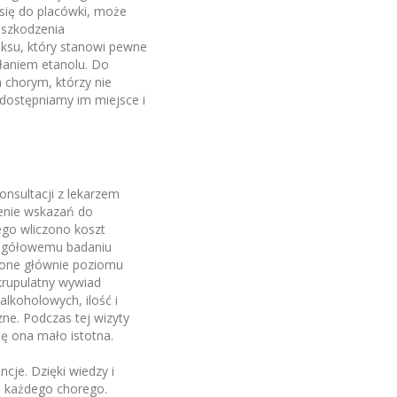
się do placówki, może
uszkodzenia
toksu, który stanowi pewne
łaniem etanolu. Do
chorym, którzy nie
dostępniamy im miejsce i
nsultacji z lekarzem
nienie wskazań do
go wliczono koszt
zczegółowemu badaniu
 one głównie poziomu
skrupulatny wywiad
alkoholowych, ilość i
ne. Podczas tej wizyty
ię ona mało istotna.
cje. Dzięki wiedzy i
a każdego chorego.