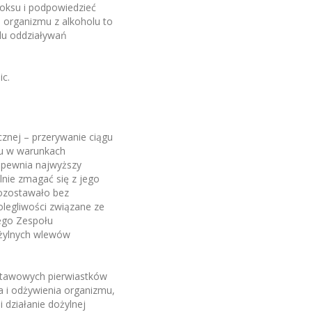
oksu i podpowiedzieć
 organizmu z alkoholu to
lu oddziaływań
c.
znej – przerywanie ciągu
su w warunkach
zapewnia najwyższy
nie zmagać się z jego
pozostawało bez
legliwości związane ze
ego Zespołu
ożylnych wlewów
stawowych pierwiastków
a i odżywienia organizmu,
 działanie dożylnej