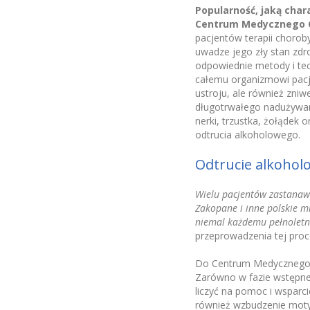
Popularność, jaką char
Centrum Medycznego 
pacjentów terapii chorob
uwadze jego zły stan zdr
odpowiednie metody i tec
całemu organizmowi pacje
ustroju, ale również zni
długotrwałego nadużywani
nerki, trzustka, żołądek
odtrucia alkoholowego.
Odtrucie alkohol
Wielu pacjentów zastanawia
Zakopane i inne polskie m
niemal każdemu pełnolet
przeprowadzenia tej proc
Do Centrum Medycznego Ga
Zarówno w fazie wstępnej
liczyć na pomoc i wsparci
również wzbudzenie motyw