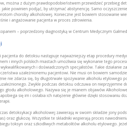
sów, można z dużym prawdopodobieństwem przewidzieć przebieg det
, jakie powinien podjąć, by utrzymać abstynencję. Samo oczyszczenie
wrotom choroby alkoholowej. Konieczne jest bowiem stosowanie wie
śnie i angażowanie pacjenta w proces zdrowienia.
kopanem – poprzedzony diagnostyką w Centrum Medycznym Galmedi
i
ji pacjenta do detoksu następuje najważniejszy etap procedury medyc
em i innych polskich miastach umożliwia się wykonanie tego proce
wykwalifikowanych i doświadczonych specjalistów. Takie działanie 
eczeństwa uzależnionemu pacjentowi. Nie musi on bowiem samodziel
nie nie zdarza się, by długotrwałe spożywanie alkoholu etylowego 
 uzależnionego. Zwykle podczas detoksu odczuwa on nieprzyjemne do
ego głodu alkoholowego. Nazywa się je mianem objawów Alkoholow
apobiega się im i osłabia ich natężenie głównie dzięki stosowaniu d
rapii.
zas detoksykacji alkoholowej zawierają w swoim składzie jony pod
s) oraz glukozę. Wszystkie te składniki wspierają proces nawodnieni
biegu toksyn oraz szkodliwych metabolitów alkoholu etylowego. Jeżeli