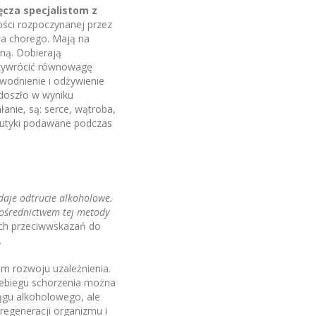
ęcza specjalistom z
ności rozpoczynanej przez
wa chorego. Mają na
ną. Dobierają
przywrócić równowagę
wodnienie i odżywienie
 doszło w wyniku
anie, są: serce, wątroba,
eutyki podawane podczas
daje odtrucie alkoholowe.
pośrednictwem tej metody
nych przeciwwskazań do
.
m rozwoju uzależnienia.
zebiegu schorzenia można
iągu alkoholowego, ale
regeneracji organizmu i