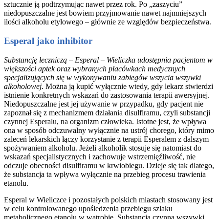
sztucznie ją podtrzymując nawet przez rok. Po „zaszyciu”
niedopuszczalne jest bowiem przyjmowanie nawet najmniejszych
ilości alkoholu etylowego – głównie ze względów bezpieczeństwa.
Esperal jako inhibitor
Substancję leczniczą – Esperal – Wieliczka udostępnia pacjentom w
większości aptek oraz wybranych placówkach medycznych
specjalizujących się w wykonywaniu zabiegów wszycia wszywki
alkoholowej
. Można ją kupić wyłącznie wtedy, gdy lekarz stwierdzi
istnienie konkretnych wskazań do zastosowania terapii awersyjnej.
Niedopuszczalne jest jej używanie w przypadku, gdy pacjent nie
zapoznał się z mechanizmem działania disulfiramu, czyli substancji
czynnej Esperalu, na organizm człowieka. Istotne jest, że wpływa
ona w sposób odczuwalny wyłącznie na ustrój chorego, który mimo
zaleceń lekarskich łączy korzystanie z terapii Esperalem z dalszym
spożywaniem alkoholu. Jeżeli alkoholik stosuje się natomiast do
wskazań specjalistycznych i zachowuje wstrzemięźliwość, nie
odczuje obecności disulfiramu w krwiobiegu. Dzieje się tak dlatego,
że substancja ta wpływa wyłącznie na przebieg procesu trawienia
etanolu.
Esperal w Wieliczce i pozostałych polskich miastach stosowany jest
w celu kontrolowanego upośledzenia przebiegu szlaku
metabolicznego etanolu w wątrobie. Substancja czynna wszywki