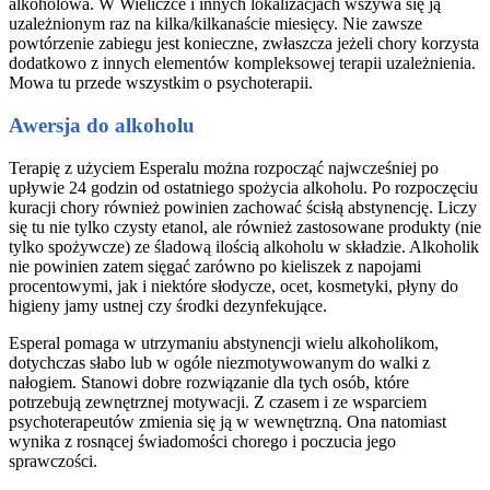
alkoholowa. W Wieliczce i innych lokalizacjach wszywa się ją
uzależnionym raz na kilka/kilkanaście miesięcy. Nie zawsze
powtórzenie zabiegu jest konieczne, zwłaszcza jeżeli chory korzysta
dodatkowo z innych elementów kompleksowej terapii uzależnienia.
Mowa tu przede wszystkim o psychoterapii.
Awersja do alkoholu
Terapię z użyciem Esperalu można rozpocząć najwcześniej po
upływie 24 godzin od ostatniego spożycia alkoholu. Po rozpoczęciu
kuracji chory również powinien zachować ścisłą abstynencję. Liczy
się tu nie tylko czysty etanol, ale również zastosowane produkty (nie
tylko spożywcze) ze śladową ilością alkoholu w składzie. Alkoholik
nie powinien zatem sięgać zarówno po kieliszek z napojami
procentowymi, jak i niektóre słodycze, ocet, kosmetyki, płyny do
higieny jamy ustnej czy środki dezynfekujące.
Esperal pomaga w utrzymaniu abstynencji wielu alkoholikom,
dotychczas słabo lub w ogóle niezmotywowanym do walki z
nałogiem. Stanowi dobre rozwiązanie dla tych osób, które
potrzebują zewnętrznej motywacji. Z czasem i ze wsparciem
psychoterapeutów zmienia się ją w wewnętrzną. Ona natomiast
wynika z rosnącej świadomości chorego i poczucia jego
sprawczości.