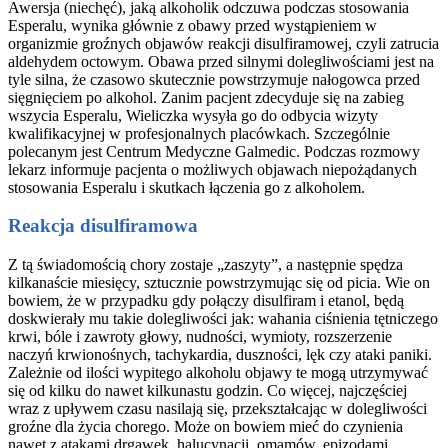
Awersja (niechęć), jaką alkoholik odczuwa podczas stosowania
Esperalu, wynika głównie z obawy przed wystąpieniem w
organizmie groźnych objawów reakcji disulfiramowej, czyli zatrucia
aldehydem octowym. Obawa przed silnymi dolegliwościami jest na
tyle silna, że czasowo skutecznie powstrzymuje nałogowca przed
sięgnięciem po alkohol. Zanim pacjent zdecyduje się na zabieg
wszycia Esperalu, Wieliczka wysyła go do odbycia wizyty
kwalifikacyjnej w profesjonalnych placówkach. Szczególnie
polecanym jest Centrum Medyczne Galmedic. Podczas rozmowy
lekarz informuje pacjenta o możliwych objawach niepożądanych
stosowania Esperalu i skutkach łączenia go z alkoholem.
Reakcja disulfiramowa
Z tą świadomością chory zostaje „zaszyty”, a następnie spędza
kilkanaście miesięcy, sztucznie powstrzymując się od picia. Wie on
bowiem, że w przypadku gdy połączy disulfiram i etanol, będą
doskwierały mu takie dolegliwości jak: wahania ciśnienia tętniczego
krwi, bóle i zawroty głowy, nudności, wymioty, rozszerzenie
naczyń krwionośnych, tachykardia, duszności, lęk czy ataki paniki.
Zależnie od ilości wypitego alkoholu objawy te mogą utrzymywać
się od kilku do nawet kilkunastu godzin. Co więcej, najczęściej
wraz z upływem czasu nasilają się, przekształcając w dolegliwości
groźne dla życia chorego. Może on bowiem mieć do czynienia
nawet z atakami drgawek, halucynacji, omamów, epizodami