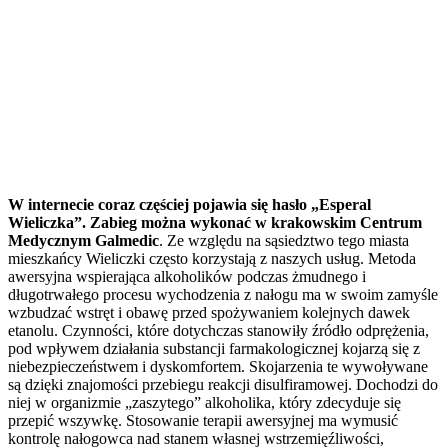
W internecie coraz częściej pojawia się hasło „Esperal
Wieliczka”. Zabieg można wykonać w krakowskim Centrum
Medycznym Galmedic
. Ze względu na sąsiedztwo tego miasta
mieszkańcy Wieliczki często korzystają z naszych usług. Metoda
awersyjna wspierająca alkoholików podczas żmudnego i
długotrwałego procesu wychodzenia z nałogu ma w swoim zamyśle
wzbudzać wstręt i obawę przed spożywaniem kolejnych dawek
etanolu. Czynności, które dotychczas stanowiły źródło odprężenia,
pod wpływem działania substancji farmakologicznej kojarzą się z
niebezpieczeństwem i dyskomfortem. Skojarzenia te wywoływane
są dzięki znajomości przebiegu reakcji disulfiramowej. Dochodzi do
niej w organizmie „zaszytego” alkoholika, który zdecyduje się
przepić wszywkę. Stosowanie terapii awersyjnej ma wymusić
kontrolę nałogowca nad stanem własnej wstrzemięźliwości,