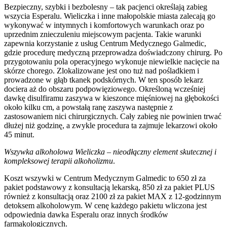
Bezpieczny, szybki i bezbolesny – tak pacjenci określają zabieg
wszycia Esperalu. Wieliczka i inne małopolskie miasta zalecają go
wykonywać w intymnych i komfortowych warunkach oraz po
uprzednim znieczuleniu miejscowym pacjenta. Takie warunki
zapewnia korzystanie z usług Centrum Medycznego Galmedic,
gdzie procedurę medyczną przeprowadza doświadczony chirurg. Po
przygotowaniu pola operacyjnego wykonuje niewielkie nacięcie na
skórze chorego. Zlokalizowane jest ono tuż nad pośladkiem i
prowadzone w głąb tkanek podskórnych. W ten sposób lekarz
dociera aż do obszaru podpowięziowego. Określoną wcześniej
dawkę disulfiramu zaszywa w kieszonce mięśniowej na głębokości
około kilku cm, a powstałą ranę zaszywa następnie z
zastosowaniem nici chirurgicznych. Cały zabieg nie powinien trwać
dłużej niż godzinę, a zwykle procedura ta zajmuje lekarzowi około
45 minut.
Wszywka alkoholowa Wieliczka – nieodłączny element skutecznej i
kompleksowej terapii alkoholizmu
.
Koszt wszywki w Centrum Medycznym Galmedic to 650 zł za
pakiet podstawowy z konsultacją lekarską, 850 zł za pakiet PLUS
również z konsultacją oraz 2100 zł za pakiet MAX z 12-godzinnym
detoksem alkoholowym. W cenę każdego pakietu wliczona jest
odpowiednia dawka Esperalu oraz innych środków
farmakologicznych.