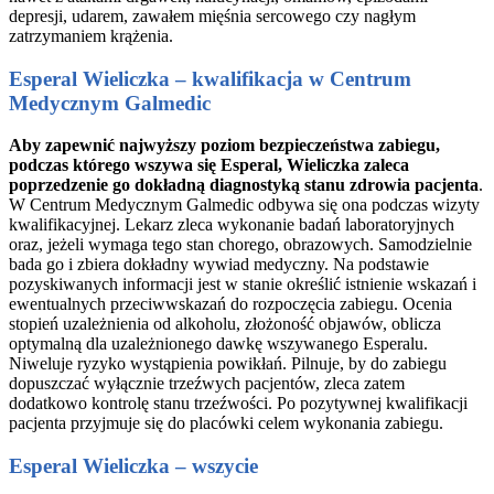
depresji, udarem, zawałem mięśnia sercowego czy nagłym
zatrzymaniem krążenia.
Esperal Wieliczka – kwalifikacja w Centrum
Medycznym Galmedic
Aby zapewnić najwyższy poziom bezpieczeństwa zabiegu,
podczas którego wszywa się Esperal, Wieliczka zaleca
poprzedzenie go dokładną diagnostyką stanu zdrowia pacjenta
.
W Centrum Medycznym Galmedic odbywa się ona podczas wizyty
kwalifikacyjnej. Lekarz zleca wykonanie badań laboratoryjnych
oraz, jeżeli wymaga tego stan chorego, obrazowych. Samodzielnie
bada go i zbiera dokładny wywiad medyczny. Na podstawie
pozyskiwanych informacji jest w stanie określić istnienie wskazań i
ewentualnych przeciwwskazań do rozpoczęcia zabiegu. Ocenia
stopień uzależnienia od alkoholu, złożoność objawów, oblicza
optymalną dla uzależnionego dawkę wszywanego Esperalu.
Niweluje ryzyko wystąpienia powikłań. Pilnuje, by do zabiegu
dopuszczać wyłącznie trzeźwych pacjentów, zleca zatem
dodatkowo kontrolę stanu trzeźwości. Po pozytywnej kwalifikacji
pacjenta przyjmuje się do placówki celem wykonania zabiegu.
Esperal Wieliczka – wszycie