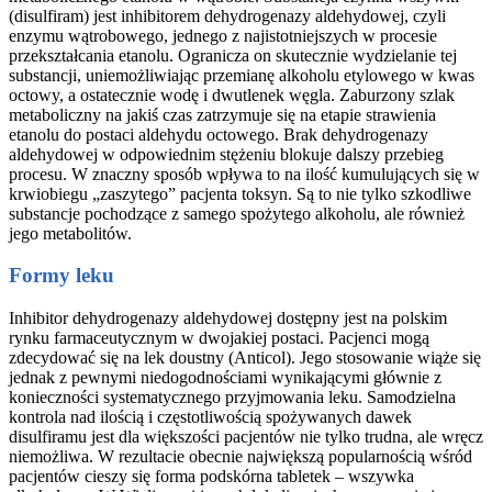
(disulfiram) jest inhibitorem dehydrogenazy aldehydowej, czyli
enzymu wątrobowego, jednego z najistotniejszych w procesie
przekształcania etanolu. Ogranicza on skutecznie wydzielanie tej
substancji, uniemożliwiając przemianę alkoholu etylowego w kwas
octowy, a ostatecznie wodę i dwutlenek węgla. Zaburzony szlak
metaboliczny na jakiś czas zatrzymuje się na etapie strawienia
etanolu do postaci aldehydu octowego. Brak dehydrogenazy
aldehydowej w odpowiednim stężeniu blokuje dalszy przebieg
procesu. W znaczny sposób wpływa to na ilość kumulujących się w
krwiobiegu „zaszytego” pacjenta toksyn. Są to nie tylko szkodliwe
substancje pochodzące z samego spożytego alkoholu, ale również
jego metabolitów.
Formy leku
Inhibitor dehydrogenazy aldehydowej dostępny jest na polskim
rynku farmaceutycznym w dwojakiej postaci. Pacjenci mogą
zdecydować się na lek doustny (Anticol). Jego stosowanie wiąże się
jednak z pewnymi niedogodnościami wynikającymi głównie z
konieczności systematycznego przyjmowania leku. Samodzielna
kontrola nad ilością i częstotliwością spożywanych dawek
disulfiramu jest dla większości pacjentów nie tylko trudna, ale wręcz
niemożliwa. W rezultacie obecnie największą popularnością wśród
pacjentów cieszy się forma podskórna tabletek – wszywka