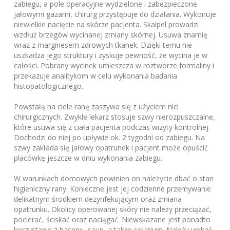
zabiegu, a pole operacyjne wydzielone i zabezpieczone
jałowymi gazami, chirurg przystępuje do działania. Wykonuje
niewielkie nacięcie na skórze pacjenta. Skalpel prowadzi
wzdłuż brzegów wycinanej zmiany skórnej. Usuwa znamię
wraz z marginesem zdrowych tkanek. Dzięki temu nie
uszkadza jego struktury i zyskuje pewność, że wycina je w
całości. Pobrany wycinek umieszcza w roztworze formaliny i
przekazuje analitykom w celu wykonania badania
histopatologicznego.
Powstałą na ciele ranę zaszywa się z użyciem nici
chirurgicznych. Zwykle lekarz stosuje szwy nierozpuszczalne,
które usuwa się z ciała pacjenta podczas wizyty kontrolnej.
Dochodzi do niej po upływie ok. 2 tygodni od zabiegu. Na
szwy zakłada się jałowy opatrunek i pacjent może opuścić
placówkę jeszcze w dniu wykonania zabiegu.
W warunkach domowych powinien on należycie dbać o stan
higieniczny rany. Konieczne jest jej codzienne przemywanie
delikatnym środkiem dezynfekującym oraz zmiana
opatrunku. Okolicy operowanej skóry nie należy przeciążać,
pocierać, ściskać oraz naciągać. Niewskazane jest ponadto
korzystanie z basenu, saun, a także solarium. Należy unikać