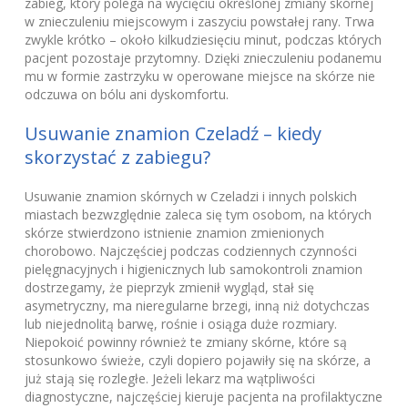
zabieg, który polega na wycięciu określonej zmiany skórnej
w znieczuleniu miejscowym i zaszyciu powstałej rany. Trwa
zwykle krótko – około kilkudziesięciu minut, podczas których
pacjent pozostaje przytomny. Dzięki znieczuleniu podanemu
mu w formie zastrzyku w operowane miejsce na skórze nie
odczuwa on bólu ani dyskomfortu.
Usuwanie znamion Czeladź – kiedy
skorzystać z zabiegu?
Usuwanie znamion skórnych w Czeladzi i innych polskich
miastach bezwzględnie zaleca się tym osobom, na których
skórze stwierdzono istnienie znamion zmienionych
chorobowo. Najczęściej podczas codziennych czynności
pielęgnacyjnych i higienicznych lub samokontroli znamion
dostrzegamy, że pieprzyk zmienił wygląd, stał się
asymetryczny, ma nieregularne brzegi, inną niż dotychczas
lub niejednolitą barwę, rośnie i osiąga duże rozmiary.
Niepokoić powinny również te zmiany skórne, które są
stosunkowo świeże, czyli dopiero pojawiły się na skórze, a
już stają się rozległe. Jeżeli lekarz ma wątpliwości
diagnostyczne, najczęściej kieruje pacjenta na profilaktyczne