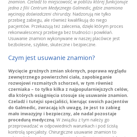
znamion. Czeladź to miejscowość, w pobliżu której funkcjonuje
jedna z filii Centrum Medycznego Galmedic, gdzie znamiona
wycinają doświadczeni chirurdzy
. Nadzorują nie tylko
przebieg zabiegu, ale również kwalifikują do niego
pacjentów. Przekazują też zalecenia, dzięki którym proces
rekonwalescencji przebiega bez trudności i powikłań.
Usuwanie znamion wykonywane w naszej placówce jest
bezbolesne, szybkie, skuteczne i bezpieczne.
Czym jest usuwanie znamion?
Wycięcie groźnych zmian skórnych, poprawa wyglądu
zewnętrznego powierzchni ciała, zapobieganie
rozwojowi rozmaitych schorzeń, w tym również
czerniaka – to tylko kilka z najpopularniejszych celów,
dla których osiągnięcia stosuje się usuwanie znamion.
Czeladź i tutejsi specjaliści, kierując swoich pacjentów
do Galmedic, zwracają ich uwagę, że jest to zabieg
mało inwazyjny i bezpieczny, ale nadal pozostaje
procedurą medyczną
. W związku z tym należy go
przeprowadzać w odpowiednich warunkach i pod ścisłą
kontrolą specjalisty. Chirurgiczne usuwanie znamion to