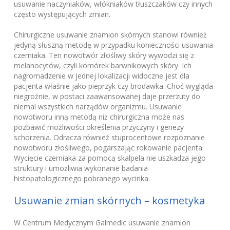
usuwanie naczyniaków, włókniaków tłuszczaków czy innych
często występujących zmian.
Chirurgiczne usuwanie znamion skórnych stanowi również
jedyną słuszną metodę w przypadku konieczności usuwania
czerniaka. Ten nowotwór złośliwy skóry wywodzi się z
melanocytów, czyli komórek barwnikowych skóry. Ich
nagromadzenie w jednej lokalizacji widoczne jest dla
pacjenta właśnie jako pieprzyk czy brodawka. Choć wygląda
niegroźnie, w postaci zaawansowanej daje przerzuty do
niemal wszystkich narządów organizmu. Usuwanie
nowotworu inną metodą niż chirurgiczna może nas
pozbawić możliwości określenia przyczyny i genezy
schorzenia. Odracza również stuprocentowe rozpoznanie
nowotworu złośliwego, pogarszając rokowanie pacjenta.
Wycięcie czerniaka za pomocą skalpela nie uszkadza jego
struktury i umożliwia wykonanie badania
histopatologicznego pobranego wycinka.
Usuwanie zmian skórnych – kosmetyka
W Centrum Medycznym Galmedic usuwanie znamion