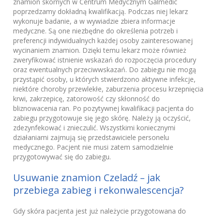
znamion skórnych w Centrum Medycznym Galmedic
poprzedzamy dokładną kwalifikacją. Podczas niej lekarz
wykonuje badanie, a w wywiadzie zbiera informacje
medyczne. Są one niezbędne do określenia potrzeb i
preferencji indywidualnych każdej osoby zainteresowanej
wycinaniem znamion. Dzięki temu lekarz może również
zweryfikować istnienie wskazań do rozpoczęcia procedury
oraz ewentualnych przeciwwskazań. Do zabiegu nie mogą
przystąpić osoby, u których stwierdzono aktywne infekcje,
niektóre choroby przewlekłe, zaburzenia procesu krzepnięcia
krwi, zakrzepicę, zatorowość czy skłonność do
bliznowacenia ran. Po pozytywnej kwalifikacji pacjenta do
zabiegu przygotowuje się jego skórę. Należy ją oczyścić,
zdezynfekować i znieczulić. Wszystkimi koniecznymi
działaniami zajmują się przedstawiciele personelu
medycznego. Pacjent nie musi zatem samodzielnie
przygotowywać się do zabiegu.
Usuwanie znamion Czeladź – jak
przebiega zabieg i rekonwalescencja?
Gdy skóra pacjenta jest już należycie przygotowana do