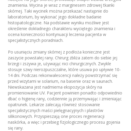
znamienia. Wycina je wraz z marginesem zdrowej tkanki
skórnej. Taki wycinek można przekazać następnie do
laboratorium, by wykonać jego dokładne badanie
histopatologiczne. Na podstawie wyniku możliwe jest
określenie dokładnego charakteru wyciętego znamienia i
ocena konieczności kontynuacji leczenia pacjenta w
specjalistycznych poradniach.
Po usunięciu zmiany skórnej z podłoża konieczne jest
zaszycie powstałej rany. Chirurg zbliża zatem do siebie jej
brzegi i zszywa je, używając nici chirurgicznych. Zwykle
stosuje szwy nierozpuszczalne, które usuwa po upływie 10-
14 dni. Podczas rekonwalescencji należy powstrzymać się
przed wizytami w solarium, na basenie oraz w saunach.
Niewskazana jest nadmierna ekspozycja skóry na
promieniowanie UV. Pacjent powinien ponadto odpowiednio
dbać o higienę rany, codziennie ją przemywając i zmieniając
opatrunek. Lekarze zalecają również stosowanie
specjalistycznych maści pielęgnacyjnych i plastrów
silikonowych. Przyspieszają one proces regeneracji
naskórka, a więc i przebieg fizjologicznego procesu gojenia
się rany.