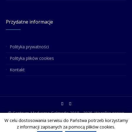
Przydatne informacje
Polityka prywatności
Polityka plików cookies
Kontakt
© Centrum Medyczne Galmedic 2018 - 2025. Wszelkie prawa
zastrzeżone. Treści w naszych serwisach służą celom
W celu dostosowania serwisu do Państwa potrzeb korzystamy
informacyjno-edukacyjnym i nie zastępują konsultacji
z informacji zapisanych za pomocą plików cookies.
lekarskiej. Przed podjęciem decyzji zdrowotnych skonsultuj się