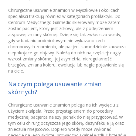
Chirurgiczne usuwanie znamion w Myszkowie i okolicach
specjaliści traktują również w kategoriach profilaktyki. Do
Centrum Medycznego Galmedic skierowany może zatem
zostać pacjent, który jest zdrowy, ale z podejrzeniem
atypowej zmiany skórnej. Dzieje się tak zwłaszcza wtedy,
gdy w badaniu podmiotowym nie wykazano cech
chorobowych znamienia, ale pacjent samodzielnie zauważa
niepokojące go objawy. Należą do nich najczęściej: nagły
wzrost zmiany skórnej, jej asymetria, nieregularność
brzegów, zmiana koloru, ewolucja lub nagłe pojawienie się
na ciele.
Na czym polega usuwanie zmian
skórnych?
Chirurgiczne usuwanie znamion polega na ich wycięciu z
użyciem skalpela. Przed przystąpieniem do procedury
medycznej pacjenta należy jednak do niej przygotować. W
tym celu chirurg oczyszcza jego skórę, dezynfekuje ją oraz
znieczula miejscowo. Dopiero wtedy może wykonać
nacięcie na jego skórze, prowadząc skalpel wzdłuż brzegów