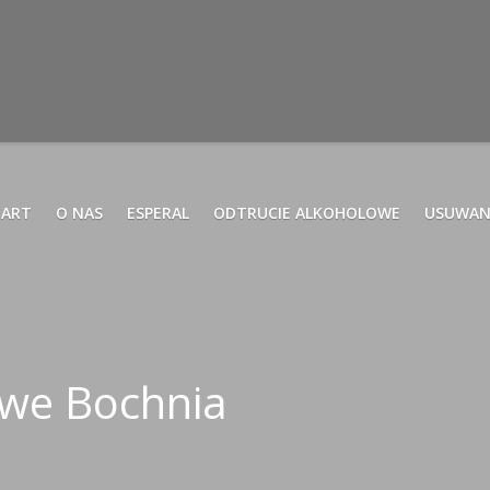
TART
O NAS
ESPERAL
ODTRUCIE ALKOHOLOWE
USUWAN
we Bochnia