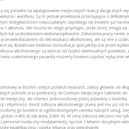
rżą się ponadto na występowanie miejscowych reakcji alergicznych wy
kłucia i wenflonu. Są to jednak powikłania przemijające o delikatny
nym dolegliwościom niepożądanym zapobiega się bowiem już na etapi
u z alkoholu. Nie można do niego przystąpić, jeżeli chory zmaga s
łych lub uszkodzeniami wielonarządowymi. Zaburzenia pracy nerek, wą
przeciwwskazaniem do detoksykacji alkoholowej, ale są one u uzależ
eca się dodatkowe badania i konsultacje specjalistyczne przed wydan
 odtrucia alkoholowego są wyższe niż ryzyko ewentualnych powikłań, 
zdrowia uzależnionego pacjenta możemy bowiem uzyskać wyłącznie w
i
lkoholowy w Bochni i innych polskich miastach, zależy głównie od dłu
alnych potrzeb oraz preferencji. W Centrum Medycznym Galmedic do 
onel medyczny, ale również jednoosobowy pokój prywatny z łazienką
ji i intymności. Koszt odtrucia alkoholowego znany jest mu już od m
eściliśmy go bowiem w ogólnodostępnym cenniku naszych usług. Zwyk
2 godzin (1400 zł) lub dobę (2400 zł). W cenę odtrucia wliczono nie ty
ez personel medyczny medykamenty, łącznie z lekami i dożylnymi wl
tę kwalifikacyjną i opiekę lekarza oraz pielęgniarek.