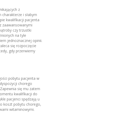
nikających z
m charakterze i słabym
e kwalifikacji pacjenta
ię z zaawansowanymi
troby czy trzustki
nionych na tyle
iem jednoznacznej opinii.
zaleca się rozpoczęcie
tedy, gdy przerwiemy
gości pobytu pacjenta w
dyspozycji chorego
. Zapewnia się mu zatem
omentu kwalifikacji do
le pacjenci spędzają u
lko koszt pobytu chorego,
ewami witaminowymi.