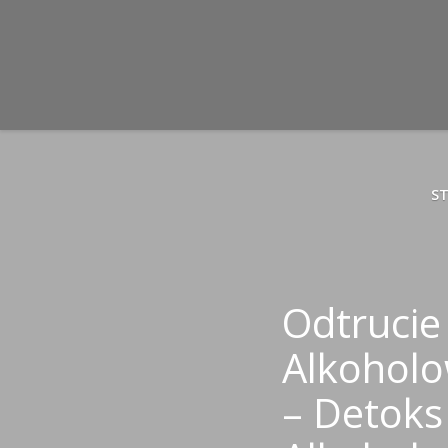
S
Odtrucie
Alkoholo
– Detoks