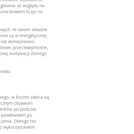
ą głównie ze względu na
ożna bowiem liczyć na
wych. W swoim składzie
zone są w energetycznej
ie lub domięśniowo
ólowe, przeciwwymiotne,
zonej motywacji chorego
medic.
ego, w Bochni zaleca się
piecznym objawom
jentów już podczas
e powikłaniem po
czenia. Dlatego też
i z wykorzystaniem