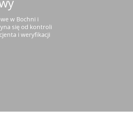
owy
owe w Bochni i
yna się od kontroli
jenta i weryfikacji