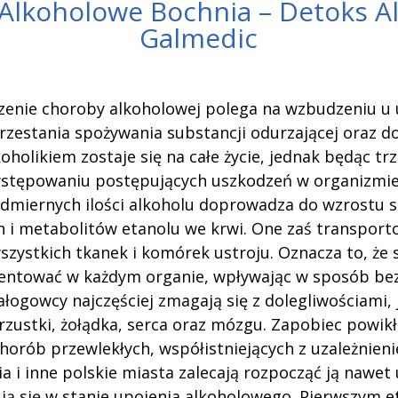
 Alkoholowe Bochnia – Detoks A
Galmedic
zenie choroby alkoholowej polega na wzbudzeniu u
rzestania spożywania substancji odurzającej oraz do
koholikiem zostaje się na całe życie, jednak będąc t
stępowaniu postępujących uszkodzeń w organizmie
dmiernych ilości alkoholu doprowadza do wzrostu s
 i metabolitów etanolu we krwi. One zaś transport
zystkich tkanek i komórek ustroju. Oznacza to, że 
zentować w każdym organie, wpływając w sposób bez
łogowcy najczęściej zmagają się z dolegliwościami, 
trzustki, żołądka, serca oraz mózgu. Zapobiec powik
horób przewlekłych, współistniejących z uzależnie
a i inne polskie miasta zalecają rozpocząć ją nawet 
ują się w stanie upojenia alkoholowego. Pierwszym 