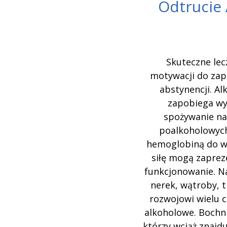
Odtrucie
Skuteczne lec
motywacji do zap
abstynencji. Al
zapobiega wy
spożywanie na
poalkoholowych
hemoglobiną do ws
siłę mogą zapre
funkcjonowanie. Na
nerek, wątroby, 
rozwojowi wielu c
alkoholowe. Bochni
którzy wciąż znajd