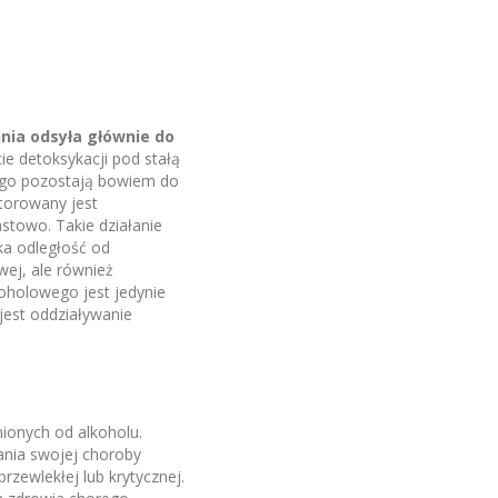
nia odsyła głównie do
ie detoksykacji pod stałą
nego pozostają bowiem do
torowany jest
astowo. Takie działanie
ka odległość od
wej, ale również
oholowego jest jedynie
jest oddziaływanie
nionych od alkoholu.
ania swojej choroby
rzewlekłej lub krytycznej.