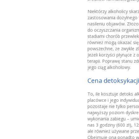
Niektórzy alkoholicy ska
zastosowania dożylnego w
nasileniu objawów. Złożo
do oczyszczania organizm
stadiami chorób przewlek
również mogą okazać się 
powszechne, że zwykle zl
Jeżeli korzyści płynące z
terapii. Poprawę stanu 
jego ciąg alkoholowy.
Cena detoksykacj
To, ile kosztuje detoks a
placówce i jego indywidu
pozostaje nie tylko pers
najwyższy poziom dyskrec
wykonania zabiegu – umi
nas 3 godziny (600 zł), 1
ale również używane prz
Obejmuje ona ponadto wizy