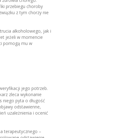
a zdrowia chorego.
iki przebiegu choroby
związku z tym chorzy nie
trucia alkoholowego, jak i
wet jeżeli w momencie
iści pomogą mu w
eryfikacji jego potrzeb.
karz zleca wykonanie
 niego pyta o długość
 objawy odstawienne,
eń uzależnienia i ocenić
ia terapeutycznego –
ntrolowane odstawienie