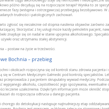
rwanie ciągu alkoholowego staje się niemożliwe i niebezpieczne dl
kowo późno decydują się na rozpoczęcie terapii? Wynika to ze specyf
pierwsze fazy (wstępna i ostrzegawcza) przebiegają bezobjawowo. W 
iadanych trudności i patologicznych zachowań.
rto zgłosić się niezależnie od stopnia nasilenia objawów zarówno za
urzającej. Skorzystać z tej usługi może każdy pełnoletni pacjent, na
ówki znajduje się on nadal w stanie upojenia alkoholowego. Specjal
używki oraz utrzymaniu stałej abstynencji.
a – postaw na życie w trzeźwości.
owe Bochnia – przebieg
hni i okolicach rozpoczyna się od kontroli stanu zdrowia pacjenta i w
 się w Centrum Medycznym Galmedic pod kontrolą specjalistów. Le
raz przeprowadza z pacjentem skrupulatny wywiad medyczny. Podczas
ść wypijanego alkoholu, częstotliwość jego spożywania, ewentualne
i leczenie uzależnienia. Dzięki tym informacjom może określić stopi
wskazań do rozpoczęcia odtrucia u danego pacjenta.
ji chorego do detoksykacji następuje najtrudniejszy etap oddziaływan
lowego. Bochnia jest miejscem, w którym zaleca się stopniowe i ko