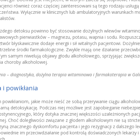
acjenci również coraz częściej zainteresowani są tego rodzaju usług
eczeństwa. Wyłącznie w klinicznych lub ambulatoryjnych warunkach m
listów.
żdego detoksu powinno być stosowanie dożylnych wlewów witamino
tawowych pierwiastków – magnezu, potasu, wapnia i sodu. Rozpuszc
ztwór błyskawicznie dodaje energii i sił witalnych pacjentowi. Dożyln
rzebne środki farmakologiczne. Zwykle mają one działanie przeciwb
 Tym samym niwelują objawy głodu alkoholowego, sprzyjając zwięks
a choroby alkoholowej.
ia – diagnostyka, dożylna terapia witaminowa i farmakoterapia w Gal
 i powikłania
powikłaniom, jakie może nieść ze sobą przerywanie ciągu alkoholow
narną detoksykację. Podczas niej możliwe jest zapobieganie niebez
stynencyjnego, który dotyka znacznej większości uzależnionych pac
lnej. Choć dolegliwości związane z głodem alkoholowym nie są strict
zyną znacznego dyskomfortu pacjenta i jego rezygnacji z dalszego le
dpowiednie im przeciwdziałanie pod kontrolą doświadczonych lekarzy 
ch.