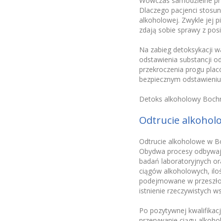
Wówczas samodzielne prze
Dlaczego pacjenci stosun
alkoholowej. Zwykle jej 
zdają sobie sprawy z pos
Na zabieg detoksykacji wa
odstawienia substancji od
przekroczenia progu plac
bezpiecznym odstawieniu 
Detoks alkoholowy Bochni
Odtrucie alkohol
Odtrucie alkoholowe w Boc
Obydwa procesy odbywają
badań laboratoryjnych o
ciągów alkoholowych, ilo
podejmowane w przeszłośc
istnienie rzeczywistych 
Po pozytywnej kwalifikac
przerywanie ciągu alkoho