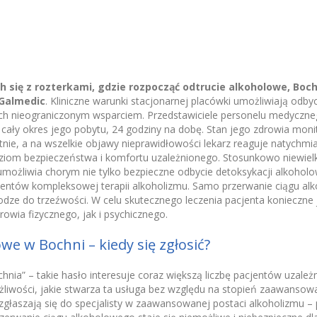
się z rozterkami, gdzie rozpocząć odtrucie alkoholowe, Boch
Galmedic
. Kliniczne warunki stacjonarnej placówki umożliwiają odbyc
z ich nieograniczonym wsparciem. Przedstawiciele personelu medycz
 cały okres jego pobytu, 24 godziny na dobę. Stan jego zdrowia moni
tnie, a na wszelkie objawy nieprawidłowości lekarz reaguje natychmi
ziom bezpieczeństwa i komfortu uzależnionego. Stosunkowo niewiel
i umożliwia chorym nie tylko bezpieczne odbycie detoksykacji alkoholo
mentów kompleksowej terapii alkoholizmu. Samo przerwanie ciągu alk
dze do trzeźwości. W celu skutecznego leczenia pacjenta konieczne 
owia fizycznego, jak i psychicznego.
we w Bochni – kiedy się zgłosić?
nia” – takie hasło interesuje coraz większą liczbę pacjentów uzależ
liwości, jakie stwarza ta usługa bez względu na stopień zaawansow
zgłaszają się do specjalisty w zaawansowanej postaci alkoholizmu – p