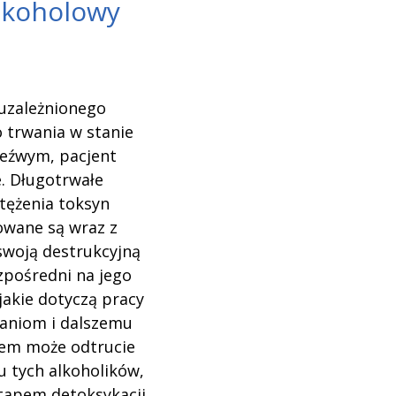
lkoholowy
 uzależnionego
 trwania w stanie
rzeźwym, pacjent
. Długotrwałe
tężenia toksyn
owane są wraz z
swoją destrukcyjną
pośredni na jego
jakie dotyczą pracy
łaniom i dalszemu
niem może odtrucie
u tych alkoholików,
etapem detoksykacji