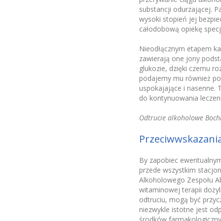
substancji odurzającej. P
wysoki stopień jej bezpi
całodobową opiekę specja
Nieodłącznym etapem ka
zawierają one jony pods
glukozie, dzięki czemu ro
podajemy mu również pot
uspokajające i nasenne.
do kontynuowania leczeni
Odtrucie alkoholowe Bochn
Przeciwwskazania
By zapobiec ewentualnym 
przede wszystkim stacjo
Alkoholowego Zespołu Ab
witaminowej terapii doży
odtruciu, mogą być przyc
niezwykle istotne jest o
środków farmakologiczny