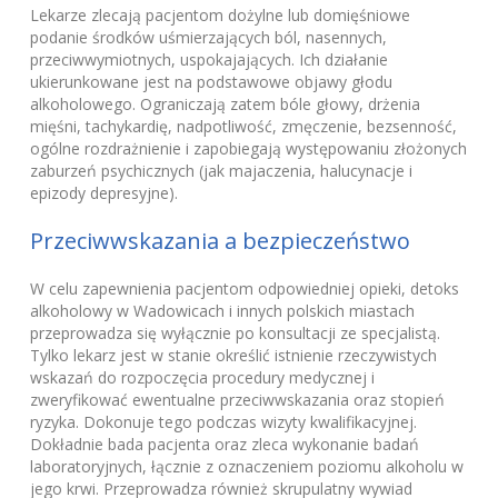
Lekarze zlecają pacjentom dożylne lub domięśniowe
podanie środków uśmierzających ból, nasennych,
przeciwwymiotnych, uspokajających. Ich działanie
ukierunkowane jest na podstawowe objawy głodu
alkoholowego. Ograniczają zatem bóle głowy, drżenia
mięśni, tachykardię, nadpotliwość, zmęczenie, bezsenność,
ogólne rozdrażnienie i zapobiegają występowaniu złożonych
zaburzeń psychicznych (jak majaczenia, halucynacje i
epizody depresyjne).
Przeciwwskazania a bezpieczeństwo
W celu zapewnienia pacjentom odpowiedniej opieki, detoks
alkoholowy w Wadowicach i innych polskich miastach
przeprowadza się wyłącznie po konsultacji ze specjalistą.
Tylko lekarz jest w stanie określić istnienie rzeczywistych
wskazań do rozpoczęcia procedury medycznej i
zweryfikować ewentualne przeciwwskazania oraz stopień
ryzyka. Dokonuje tego podczas wizyty kwalifikacyjnej.
Dokładnie bada pacjenta oraz zleca wykonanie badań
laboratoryjnych, łącznie z oznaczeniem poziomu alkoholu w
jego krwi. Przeprowadza również skrupulatny wywiad