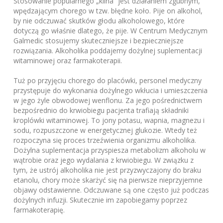
Stosowanie popularnego „klina” jest działaniem zgubnym,
wpędzającym chorego w tzw. błędne koło. Pije on alkohol,
by nie odczuwać skutków głodu alkoholowego, które
dotyczą go właśnie dlatego, że pije. W Centrum Medycznym
Galmedic stosujemy skuteczniejsze i bezpieczniejsze
rozwiązania. Alkoholika poddajemy dożylnej suplementacji
witaminowej oraz farmakoterapii.
Tuż po przyjęciu chorego do placówki, personel medyczny
przystępuje do wykonania dożylnego wkłucia i umieszczenia
w jego żyle obwodowej wenflonu. Za jego pośrednictwem
bezpośrednio do krwiobiegu pacjenta trafiają składniki
kroplówki witaminowej. To jony potasu, wapnia, magnezu i
sodu, rozpuszczone w energetycznej glukozie. Wtedy też
rozpoczyna się proces trzeźwienia organizmu alkoholika.
Dożylna suplementacja przyspiesza metabolizm alkoholu w
wątrobie oraz jego wydalania z krwiobiegu. W związku z
tym, że ustrój alkoholika nie jest przyzwyczajony do braku
etanolu, chory może skarżyć się na pierwsze nieprzyjemne
objawy odstawienne. Odczuwane są one często już podczas
dożylnych infuzji. Skutecznie im zapobiegamy poprzez
farmakoterapię.