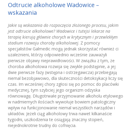
Odtrucie alkoholowe Wadowice –
wskazania
Jakie są wskazania do rozpoczęcia złożonego procesu, jakim
jest odtrucie alkoholowe? Wadowice i tutejsi lekarze na
terapię kierują głównie chorych w krytycznym i przewlekłym
stadium rozwoju choroby alkoholowej
. Z pomocy
specjalistów Galmedic mogą jednak skorzystać również ci
uzależnieni, którzy odpowiednio wcześnie zauważyli
pierwsze objawy nieprawidłowości. W związku z tym, że
choroba alkoholowa rozwija się zwykle podstępnie, a jej
dwie pierwsze fazy (wstępna i ostrzegawcza) przebiegają
niemal bezobjawowo, dla skuteczności detoksykacji liczy się
czas. Im wcześniej chory zgłosi się po pomoc do placówki
medycznej, tym szybciej jego organizm odzyska
równowagę. Długotrwałe przyjmowanie alkoholu etylowego
w nadmiernych ilościach wywołuje bowiem patologiczny
wpływ na funkcjonowanie niemal wszystkich narządów i
układów. Jeżeli ciąg alkoholowy trwa nawet kilkanaście
tygodni, uszkodzenia te osiągają znaczny stopień,
niejednokrotnie trudny do cofnięcia.