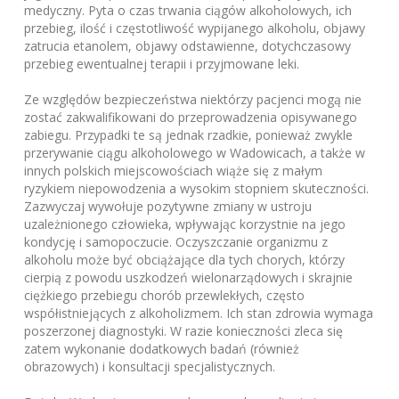
medyczny. Pyta o czas trwania ciągów alkoholowych, ich
przebieg, ilość i częstotliwość wypijanego alkoholu, objawy
zatrucia etanolem, objawy odstawienne, dotychczasowy
przebieg ewentualnej terapii i przyjmowane leki.
Ze względów bezpieczeństwa niektórzy pacjenci mogą nie
zostać zakwalifikowani do przeprowadzenia opisywanego
zabiegu. Przypadki te są jednak rzadkie, ponieważ zwykle
przerywanie ciągu alkoholowego w Wadowicach, a także w
innych polskich miejscowościach wiąże się z małym
ryzykiem niepowodzenia a wysokim stopniem skuteczności.
Zazwyczaj wywołuje pozytywne zmiany w ustroju
uzależnionego człowieka, wpływając korzystnie na jego
kondycję i samopoczucie. Oczyszczanie organizmu z
alkoholu może być obciążające dla tych chorych, którzy
cierpią z powodu uszkodzeń wielonarządowych i skrajnie
ciężkiego przebiegu chorób przewlekłych, często
współistniejących z alkoholizmem. Ich stan zdrowia wymaga
poszerzonej diagnostyki. W razie konieczności zleca się
zatem wykonanie dodatkowych badań (również
obrazowych) i konsultacji specjalistycznych.