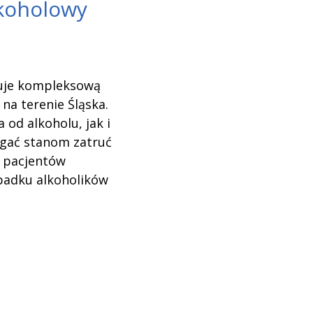
lkoholowy
nuje kompleksową
a terenie Śląska.
od alkoholu, jak i
iegać stanom zatruć
u pacjentów
ypadku alkoholików