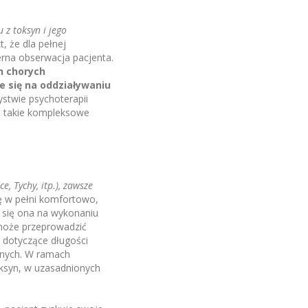
 z toksyn i jego
, że dla pełnej
erna obserwacja pacjenta.
h chorych
e się na oddziaływaniu
ystwie psychoterapii
o takie kompleksowe
, Tychy, itp.), zawsze
ię w pełni komfortowo,
 się ona na wykonaniu
 może przeprowadzić
e dotyczące długości
nnych. W ramach
oksyn, w uzasadnionych