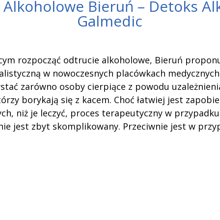
 Alkoholowe Bieruń – Detoks A
Galmedic
cym rozpocząć odtrucie alkoholowe, Bieruń propo
jalistyczną w nowoczesnych placówkach medycznych n
ystać zarówno osoby cierpiące z powodu uzależnienia 
tórzy borykają się z kacem. Choć łatwiej jest zapob
ch, niż je leczyć, proces terapeutyczny w przypadk
nie jest zbyt skomplikowany. Przeciwnie jest w prz