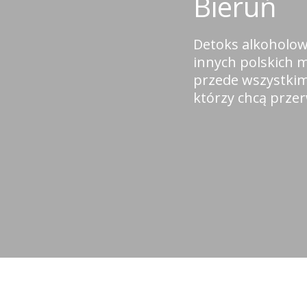
Bieruń
Detoks alkoholow
innych polskich m
przede wszystki
którzy chcą przer