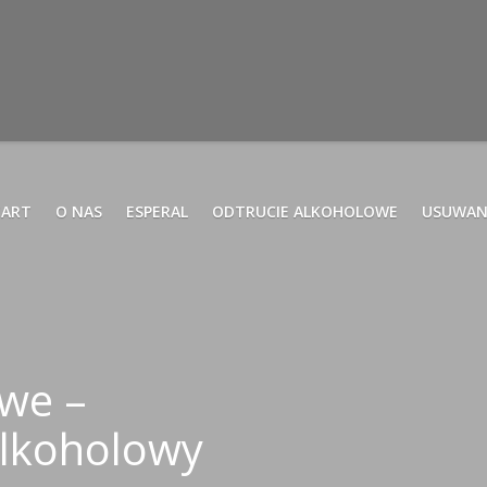
TART
O NAS
ESPERAL
ODTRUCIE ALKOHOLOWE
USUWAN
we –
lkoholowy