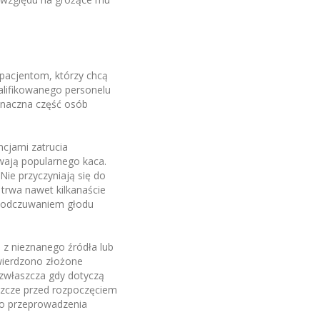
 pacjentom, którzy chcą
walifikowanego personelu
znaczna część osób
cjami zatrucia
wają popularnego kaca.
ie przyczyniają się do
trwa nawet kilkanaście
 z odczuwaniem głodu
z nieznanego źródła lub
twierdzono złożone
 zwłaszcza gdy dotyczą
szcze przed rozpoczęciem
do przeprowadzenia