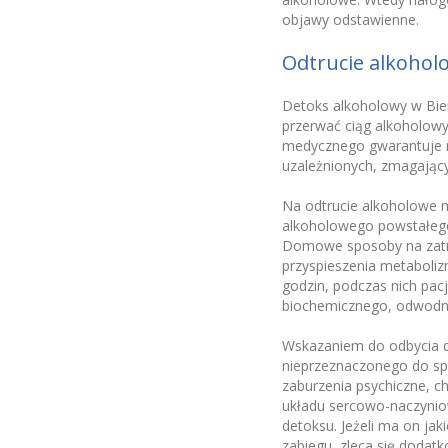
objawy odstawienne.
Odtrucie alkohol
Detoks alkoholowy w Bier
przerwać ciąg alkoholowy,
medycznego gwarantuje n
uzależnionych, zmagając
Na odtrucie alkoholowe m
alkoholowego powstałego
Domowe sposoby na zatru
przyspieszenia metaboliz
godzin, podczas nich pac
biochemicznego, odwodnie
Wskazaniem do odbycia de
nieprzeznaczonego do spo
zaburzenia psychiczne, c
układu sercowo-naczyniow
detoksu. Jeżeli ma on ja
zabiegu, zleca się dodatk