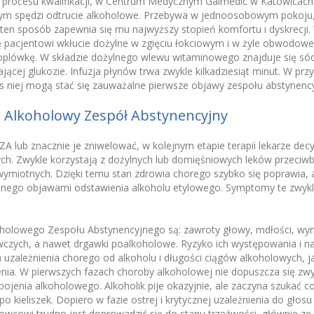
 procesu kwalifikacji, w Centrum Medycznym Galmedic w Katowicach,
rym spędzi odtrucie alkoholowe. Przebywa w jednoosobowym pokoju, 
ten sposób zapewnia się mu najwyższy stopień komfortu i dyskrecji.
ę pacjentowi wkłucie dożylne w zgięciu łokciowym i w żyle obwodowe
oplówkę. W składzie dożylnego wlewu witaminowego znajduje się sód
ącej glukozie. Infuzja płynów trwa zwykle kilkadziesiąt minut. W pr
s niej mogą stać się zauważalne pierwsze objawy zespołu abstynenc
 Alkoholowy Zespół Abstynencyjny
 lub znacznie je zniwelować, w kolejnym etapie terapii lekarze decy
ch. Zwykle korzystają z dożylnych lub domięśniowych leków przeciw
wymiotnych. Dzięki temu stan zdrowia chorego szybko się poprawia,
ego objawami odstawienia alkoholu etylowego. Symptomy te zwykl
olowego Zespołu Abstynencyjnego są: zawroty głowy, mdłości, wym
czych, a nawet drgawki poalkoholowe. Ryzyko ich występowania i nasi
a uzależnienia chorego od alkoholu i długości ciągów alkoholowych, 
nia. W pierwszych fazach choroby alkoholowej nie dopuszcza się zw
ojenia alkoholowego. Alkoholik pije okazyjnie, ale zaczyna szukać c
po kieliszek. Dopiero w fazie ostrej i krytycznej uzależnienia do głos
wcowi trudno jest doprowadzić się do stanu trzeźwości, głównie z