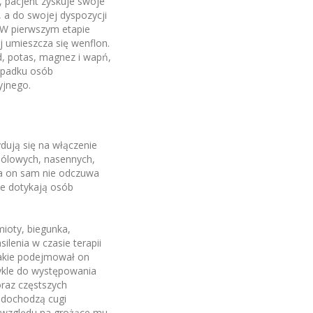
 pacjent zyskuje swoje
a do swojej dyspozycji
 W pierwszym etapie
j umieszcza się wenflon.
, potas, magnez i wapń,
zypadku osób
yjnego.
dują się na włączenie
bólowych, nasennych,
 a on sam nie odczuwa
e dotykają osób
ioty, biegunka,
lenia w czasie terapii
jakie podejmował on
ykle do występowania
oraz częstszych
u dochodzą cugi
e względu na grożące mu