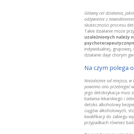
Główny cel działania, jaki
odżywienie z nawodnieni
skuteczności procesu det
Takie działanie może przy
uzależnionych należy 
psychoterapeutyczny
indywidualnej, grupowej,
działanie daje chorym gwa
Na czym polega od
Niezależnie od miejsca, w 
powinno ono przebiegać w
jego detoksykacja musi z
badania lekarskiego i ze
detoks alkoholowy bezpie
ciągów alkoholowych, sto
kwalifikacji do zabiegu 
przypadkach również bad