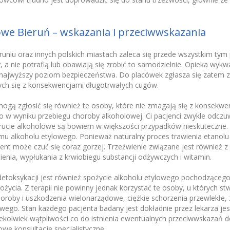
owe Bieruń – wskazania i przeciwwskazania
uniu oraz innych polskich miastach zaleca się przede wszystkim tym
 a nie potrafią lub obawiają się zrobić to samodzielnie. Opieka wyk
ajwyższy poziom bezpieczeństwa. Do placówek zgłasza się zatem 
ych się z konsekwencjami długotrwałych cugów.
ogą zgłosić się również te osoby, które nie zmagają się z konsekwen
 w wyniku przebiegu choroby alkoholowej. Ci pacjenci zwykle odczu
cie alkoholowe są bowiem w większości przypadków nieskuteczne. N
mu alkoholu etylowego. Ponieważ naturalny proces trawienia etanolu 
jent może czuć się coraz gorzej. Trzeźwienie związane jest również
nia, wypłukania z krwiobiegu substancji odżywczych i witamin.
toksykacji jest również spożycie alkoholu etylowego pochodzącego 
życia. Z terapii nie powinny jednak korzystać te osoby, u których s
horoby i uszkodzenia wielonarządowe, ciężkie schorzenia przewlekłe,
ego. Stan każdego pacjenta badany jest dokładnie przez lekarza je
kiekolwiek wątpliwości co do istnienia ewentualnych przeciwwskazań 
owe konsultacje specjalistyczne.