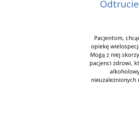
Odtrucie
Pacjentom, chcą
opiekę wielospec
Mogą z niej skorz
pacjenci zdrowi, k
alkoholowy
nieuzależnionych 