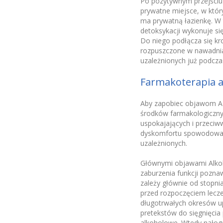
Po pozytywnym przejściu
prywatne miejsce, w któ
ma prywatną łazienkę. W 
detoksykacji wykonuje si
Do niego podłącza się kr
rozpuszczone w nawadniaj
uzależnionych już podcza
Farmakoterapia a
Aby zapobiec objawom AZA
środków farmakologiczny
uspokajających i przeciw
dyskomfortu spowodowan
uzależnionych.
Głównymi objawami Alkoh
zaburzenia funkcji poznaw
zależy głównie od stopni
przed rozpoczęciem lecze
długotrwałych okresów up
pretekstów do sięgnięcia 
alkoholowe. Wtedy nałogo