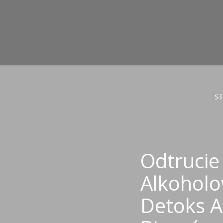
S
Odtrucie
Alkoholo
Detoks A