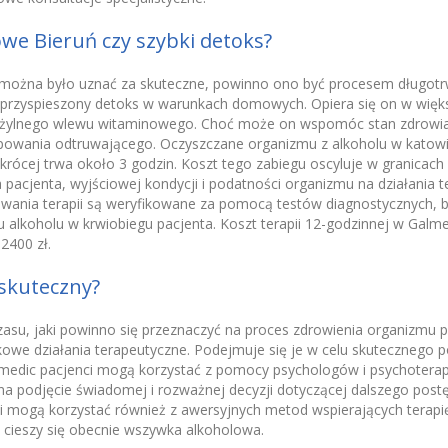
we Bieruń czy szybki detoks?
 można było uznać za skuteczne, powinno ono być procesem długotr
 przyspieszony detoks w warunkach domowych. Opiera się on w więk
żylnego wlewu witaminowego. Choć może on wspomóc stan zdrowia p
owania odtruwającego. Oczyszczane organizmu z alkoholu w katow
ócej trwa około 3 godzin. Koszt tego zabiegu oscyluje w granicach 6
pacjenta, wyjściowej kondycji i podatności organizmu na działania t
owania terapii są weryfikowane za pomocą testów diagnostycznych, 
 alkoholu w krwiobiegu pacjenta. Koszt terapii 12-godzinnej w Galme
2400 zł.
 skuteczny?
su, jaki powinno się przeznaczyć na proces zdrowienia organizmu p
kowe działania terapeutyczne. Podejmuje się je w celu skutecznego 
dic pacjenci mogą korzystać z pomocy psychologów i psychoterap
 podjęcie świadomej i rozważnej decyzji dotyczącej dalszego postę
i mogą korzystać również z awersyjnych metod wspierających terapi
 cieszy się obecnie wszywka alkoholowa.