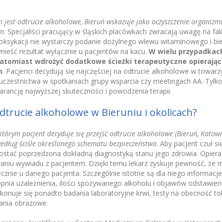
m jest odtrucie alkoholowe, Bieruń wskazuje jako oczyszczenie organizmu
em
. Specjaliści pracujący w śląskich placówkach zwracają uwagę na fakt
oksykacji nie wystarczy podanie dożylnego wlewu witaminowego i bi
nieść rezultat wyłącznie u pacjentów na kacu.
W wielu przypadkac
natomiast wdrożyć dodatkowe ścieżki terapeutyczne opierając
m
. Pacjenci decydują się najczęściej na odtrucie alkoholowe w towarz
 uczestnictwa w spotkaniach grupy wsparcia czy meetingach AA. Tylk
rancję najwyższej skuteczności i powodzenia terapii.
trucie alkoholowe w Bieruniu i okolicach?
którym pacjent decyduje się przejść odtrucie alkoholowe (Bieruń, Katowice
edług ściśle określonego schematu bezpieczeństwa
. Aby pacjent czuł s
ostać poprzedzona dokładną diagnostyką stanu jego zdrowia. Opiera
braniu wywiadu z pacjentem. Dzięki temu lekarz zyskuje pewność, że
cznie u danego pacjenta. Szczególnie istotne są dla niego informacj
pnia uzależnienia, ilości spożywanego alkoholu i objawów odstawie
wykonuje się ponadto badania laboratoryjne krwi, testy na obecność t
ania obrazowe.