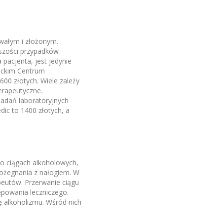
wałym i złożonym.
szości przypadków
acjenta, jest jedynie
ickim Centrum
00 złotych. Wiele zależy
erapeutyczne.
badań laboratoryjnych
dic to 1400 złotych, a
o ciągach alkoholowych,
pożegnania z nałogiem. W
eutów. Przerwanie ciągu
powania leczniczego.
ę alkoholizmu. Wśród nich