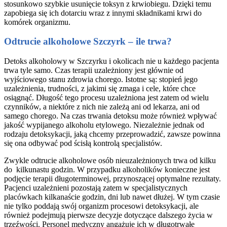
stosunkowo szybkie usunięcie toksyn z krwiobiegu. Dzięki temu
zapobiega się ich dotarciu wraz z innymi składnikami krwi do
komórek organizmu.
Odtrucie alkoholowe Szczyrk – ile trwa?
Detoks alkoholowy w Szczyrku i okolicach nie u każdego pacjenta
trwa tyle samo. Czas terapii uzależniony jest głównie od
wyjściowego stanu zdrowia chorego. Istotne są: stopień jego
uzależnienia, trudności, z jakimi się zmaga i cele, które chce
osiągnąć. Długość tego procesu uzależniona jest zatem od wielu
czynników, a niektóre z nich nie zależą ani od lekarza, ani od
samego chorego. Na czas trwania detoksu może również wpływać
jakość wypijanego alkoholu etylowego. Niezależnie jednak od
rodzaju detoksykacji, jaką chcemy przeprowadzić, zawsze powinna
się ona odbywać pod ścisłą kontrolą specjalistów.
Zwykle odtrucie alkoholowe osób nieuzależnionych trwa od kilku
do kilkunastu godzin. W przypadku alkoholików konieczne jest
podjęcie terapii długoterminowej, przynoszącej optymalne rezultaty.
Pacjenci uzależnieni pozostają zatem w specjalistycznych
placówkach kilkanaście godzin, dni lub nawet dłużej. W tym czasie
nie tylko poddają swój organizm procesowi detoksykacji, ale
również podejmują pierwsze decyzje dotyczące dalszego życia w
trzeźwości. Personel medyczny angażuje ich w długotrwałe