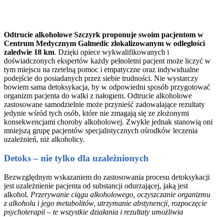
Odtrucie alkoholowe Szczyrk proponuje swoim pacjentom w
Centrum Medycznym Galmedic zlokalizowanym w odległości
zaledwie 18 km
. Dzięki opiece wykwalifikowanych i
doświadczonych ekspertów każdy pełnoletni pacjent może liczyć w
tym miejscu na rzetelną pomoc i empatyczne oraz indywidualne
podejście do posiadanych przez siebie trudności. Nie wystarczy
bowiem sama detoksykacja, by w odpowiedni sposób przygotować
organizm pacjenta do walki z nałogiem. Odtrucie alkoholowe
zastosowane samodzielnie może przynieść zadowalające rezultaty
jedynie wśród tych osób, które nie zmagają się ze złożonymi
konsekwencjami choroby alkoholowej. Zwykle jednak stanowią oni
mniejszą grupę pacjentów specjalistycznych ośrodków leczenia
uzależnień, niż alkoholicy.
Detoks – nie tylko dla uzależnionych
Bezwzględnym wskazaniem do zastosowania procesu detoksykacji
jest uzależnienie pacjenta od substancji odurzającej, jaką jest
alkohol.
Przerywanie ciągu alkoholowego, oczyszczanie organizmu
z alkoholu i jego metabolitów, utrzymanie abstynencji, rozpoczęcie
psychoterapii – te wszystkie działania i rezultaty umożliwia