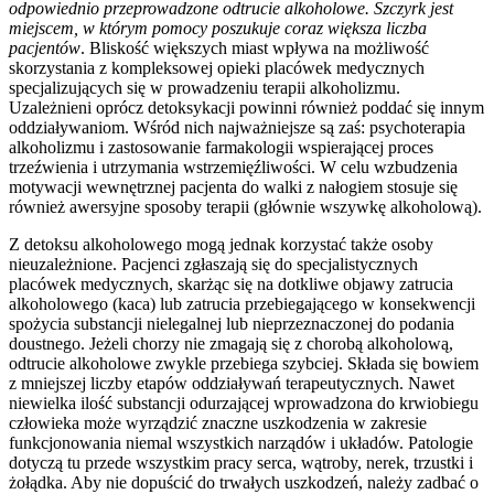
odpowiednio przeprowadzone odtrucie alkoholowe. Szczyrk jest
miejscem, w którym pomocy poszukuje coraz większa liczba
pacjentów
. Bliskość większych miast wpływa na możliwość
skorzystania z kompleksowej opieki placówek medycznych
specjalizujących się w prowadzeniu terapii alkoholizmu.
Uzależnieni oprócz detoksykacji powinni również poddać się innym
oddziaływaniom. Wśród nich najważniejsze są zaś: psychoterapia
alkoholizmu i zastosowanie farmakologii wspierającej proces
trzeźwienia i utrzymania wstrzemięźliwości. W celu wzbudzenia
motywacji wewnętrznej pacjenta do walki z nałogiem stosuje się
również awersyjne sposoby terapii (głównie wszywkę alkoholową).
Z detoksu alkoholowego mogą jednak korzystać także osoby
nieuzależnione. Pacjenci zgłaszają się do specjalistycznych
placówek medycznych, skarżąc się na dotkliwe objawy zatrucia
alkoholowego (kaca) lub zatrucia przebiegającego w konsekwencji
spożycia substancji nielegalnej lub nieprzeznaczonej do podania
doustnego. Jeżeli chorzy nie zmagają się z chorobą alkoholową,
odtrucie alkoholowe zwykle przebiega szybciej. Składa się bowiem
z mniejszej liczby etapów oddziaływań terapeutycznych. Nawet
niewielka ilość substancji odurzającej wprowadzona do krwiobiegu
człowieka może wyrządzić znaczne uszkodzenia w zakresie
funkcjonowania niemal wszystkich narządów i układów. Patologie
dotyczą tu przede wszystkim pracy serca, wątroby, nerek, trzustki i
żołądka. Aby nie dopuścić do trwałych uszkodzeń, należy zadbać o