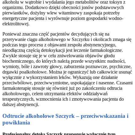
alkoholu w wątrobie i wydalania jego metabolitów oraz toksyn z
organizmu. Dodatkowo dzięki obecności jonów podstawowych
pierwiastków, dożylny wlew witaminowy zaspokaja potrzeby
energetyczne pacjenta i wyrównuje poziom gospodarki wodno-
elektrolitowej.
Ponieważ znaczna część pacjentów decydujących się na
przerywanie ciągu alkoholowego w Szczyrku i okolicach zmaga się
podczas tego procesu z objawami zespołu abstynencyjnego,
nieodłączną częścią detoksykacji jest leczenie farmakologiczne.
Zwykle stosuje się je w celu zniwelowania objawów głodu
biochemicznego, do których należą przede wszystkim: nudności,
wymioty, bóle i zawroty głowy, zaburzenia poznawcze, psychiczne,
drgawki poalkoholowe. Można je ograniczyć lub całkowicie usunąć
wyłącznie z wykorzystaniem leków. Wykazują one działanie
przeciwbólowe, przeciwwymiotne, uspokajające i nasenne. Czasami
farmakoterapię stosuje się również już po zakończeniu odtrucia
alkoholowego, celem utrzymania efektów oddziaływań
terapeutycznych, wzmocnienia ich i zmotywowania pacjenta do
dalszej abstynencji.
Odtrucie alkoholowe Szczyrk – przeciwwskazania i
powikłania
Profesjonalny detoks Szczyrk proponuje wyłącznie tym