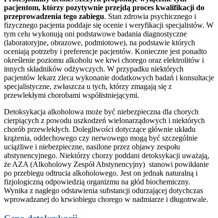
pacjentom, którzy pozytywnie przejdą proces kwalifikacji do
przeprowadzenia tego zabiegu
. Stan zdrowia psychicznego i
fizycznego pacjenta poddaje się ocenie i weryfikacji specjalistów. W
tym celu wykonują oni podstawowe badania diagnostyczne
(laboratoryjne, obrazowe, podmiotowe), na podstawie których
oceniają potrzeby i preferencje pacjentów. Konieczne jest ponadto
określenie poziomu alkoholu we krwi chorego oraz elektrolitów i
innych składników odżywczych. W przypadku niektórych
pacjentów lekarz zleca wykonanie dodatkowych badań i konsultacje
specjalistyczne, zwłaszcza u tych, którzy zmagają się z
przewlekłymi chorobami współistniejącymi.
Detoksykacja alkoholowa może być niebezpieczna dla chorych
cierpiących z powodu uszkodzeń wielonarządowych i niektórych
chorób przewlekłych. Dolegliwości dotyczące głównie układu
krążenia, oddechowego czy nerwowego mogą być szczególnie
uciążliwe i niebezpieczne, nasilone przez objawy zespołu
abstynencyjnego. Niektórzy chorzy poddani detoksykacji uważają,
że AZA (Alkoholowy Zespół Abstynencyjny) stanowi powikłanie
po przebiegu odtrucia alkoholowego. Jest on jednak naturalną i
fizjologiczną odpowiedzią organizmu na głód biochemiczny.
Wynika z nagłego odstawienia substancji odurzającej dotychczas
wprowadzanej do krwiobiegu chorego w nadmiarze i długotrwale.