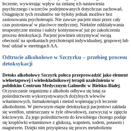
leczenie, wywierając wpływ na zmianę ich nastawienia
psychicznego i wzorców podejmowanych dotychczas zachowań.
Osiągnięcie tych rezultatów nie byłoby jednak możliwe bez
zastosowania psychoterapii. Nie zawsze pacjent musi przez cały
czas pozostawać w placówce medycznej. Niektóre oddziaływania
terapeutyczne można i należy kontynuować już po zakończeniu
procesu detoksykacji. Pacjent powinien utrzymywać swoją
obecność na spotkaniach psychoterapii indywidualnej, grupowej lub
brać udział w meetingach AA.
Odtrucie alkoholowe w Szczyrku – przebieg procesu
detoksykacji
Detoks alkoholowy Szczyrk poleca przeprowadzić jako element
wieloetapowej i wieloskładnikowej terapii uzależnienia w
pobliskim Centrum Medycznym Galmedic w Bielsku-Białej
.
Oczyszczanie organizmu z alkoholu odbywa się tutaj za
pośrednictwem wykorzystywanych dożylnych wlewów
witaminowych, farmakoterapii i metod wspierających leczenie
alkoholizmu. W pierwszym etapie detoksykacji pacjentowi zakłada
się wenflon, umieszczany w żyle obwodowej, zazwyczaj w zgięciu
łokciowym. Za jego pośrednictwem do krwiobiegu chorego podaje
się kroplówki witaminowe z glukozą, wapniem, sodem, potasem i
magnezem. Dzięki nim przyspiesza się proces metabolizmu