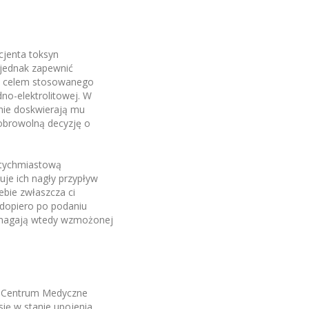
cjenta toksyn
 jednak zapewnić
m celem stosowanego
o-elektrolitowej. W
 nie doskwierają mu
obrowolną decyzję o
atychmiastową
je ich nagły przypływ
ebie zwłaszcza ci
 dopiero po podaniu
magają wtedy wzmożonej
a. Centrum Medyczne
ię w stanie upojenia