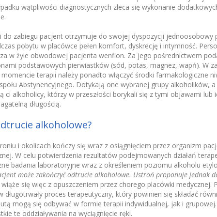
ypadku wątpliwości diagnostycznych zleca się wykonanie dodatkowyc
e.
ji do zabiegu pacjent otrzymuje do swojej dyspozycji jednoosobowy p
czas pobytu w placówce pełen komfort, dyskrecję i intymność. Per
cza w żyle obwodowej pacjenta wenflon. Za jego pośrednictwem poda
jonami podstawowych pierwiastków (sód, potas, magnez, wapń). W za
momencie terapii należy ponadto włączyć środki farmakologiczne ni
ołu Abstynencyjnego. Dotykają one wybranej grupy alkoholików, a 
 ci alkoholicy, którzy w przeszłości borykali się z tymi objawami lub 
agatelną długością.
odtrucie alkoholowe?
oniu i okolicach kończy się wraz z osiągnięciem przez organizm pa
icznej. W celu potwierdzenia rezultatów podejmowanych działań terap
czne badania laboratoryjne wraz z określeniem poziomu alkoholu ety
acjent może zakończyć odtrucie alkoholowe. Ustroń proponuje jednak da
 wiąże się więc z opuszczeniem przez chorego placówki medycznej. 
 długotrwały proces terapeutyczny, który powinien się składać równie
utą mogą się odbywać w formie terapii indywidualnej, jak i grupow
ie te oddziaływania na wyciągnięcie ręki.