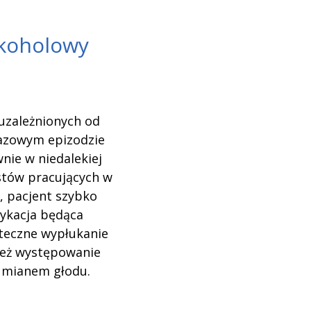
lkoholowy
uzależnionych od
razowym epizodzie
nie w niedalekiej
istów pracujących w
, pacjent szybko
sykacja będąca
teczne wypłukanie
ież występowanie
 mianem głodu.