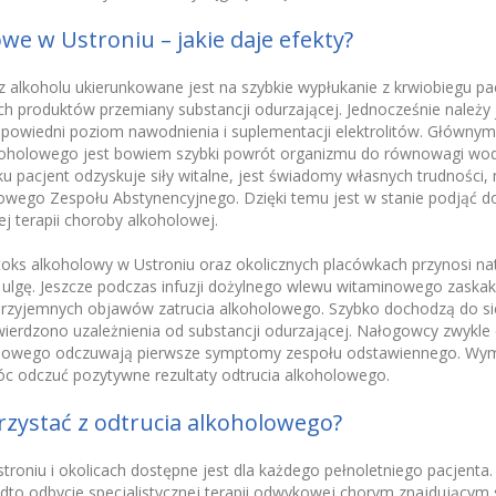
we w Ustroniu – jakie daje efekty?
 alkoholu ukierunkowane jest na szybkie wypłukanie z krwiobiegu pa
h produktów przemiany substancji odurzającej. Jednocześnie należy
owiedni poziom nawodnienia i suplementacji elektrolitów. Główny
koholowego jest bowiem szybki powrót organizmu do równowagi wodn
ku pacjent odzyskuje siły witalne, jest świadomy własnych trudności,
wego Zespołu Abstynencyjnego. Dzięki temu jest w stanie podjąć d
 terapii choroby alkoholowej.
oks alkoholowy w Ustroniu oraz okolicznych placówkach przynosi n
ulgę. Jeszcze podczas infuzji dożylnego wlewu witaminowego zaskaku
ieprzyjemnych objawów zatrucia alkoholowego. Szybko dochodzą do si
stwierdzono uzależnienia od substancji odurzającej. Nałogowcy zwykle
nowego odczuwają pierwsze symptomy zespołu odstawiennego. Wy
móc odczuć pozytywne rezultaty odtrucia alkoholowego.
rzystać z odtrucia alkoholowego?
troniu i okolicach dostępne jest dla każdego pełnoletniego pacjent
to odbycie specjalistycznej terapii odwykowej chorym znajdującym s