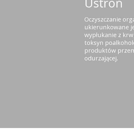
Ustroń
Oczyszczanie org
ukierunkowane je
wypłukanie z krw
toksyn poalkohol
produktów przem
odurzającej.