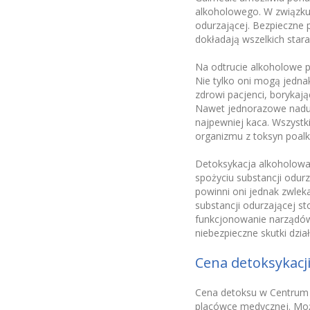
alkoholowego. W związku 
odurzającej. Bezpieczne 
dokładają wszelkich star
Na odtrucie alkoholowe po
Nie tylko oni mogą jednak
zdrowi pacjenci, borykaj
Nawet jednorazowe naduż
najpewniej kaca. Wszystk
organizmu z toksyn poal
Detoksykacja alkoholowa 
spożyciu substancji odur
powinni oni jednak zwleka
substancji odurzającej s
funkcjonowanie narządów 
niebezpieczne skutki dzia
Cena detoksykacj
Cena detoksu w Centrum M
placówce medycznej. Może