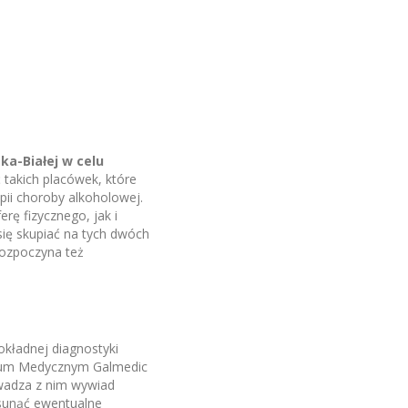
ka-Białej w celu
 takich placówek, które
ii choroby alkoholowej.
ę fizycznego, jak i
ię skupiać na tych dwóch
rozpoczyna też
okładnej diagnostyki
ntrum Medycznym Galmedic
owadza z nim wywiad
usunąć ewentualne