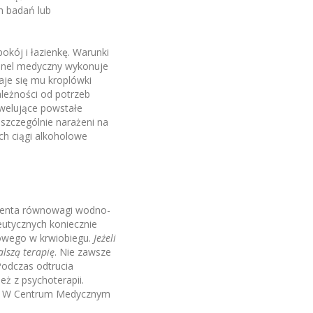
h badań lub
okój i łazienkę. Warunki
sonel medyczny wykonuje
je się mu kroplówki
leżności od potrzeb
welujące powstałe
szczególnie narażeni na
ich ciągi alkoholowe
cjenta równowagi wodno-
eutycznych koniecznie
lowego w krwiobiegu.
Jeżeli
lszą terapię
. Nie zawsze
Podczas odtrucia
ż z psychoterapii.
ej. W Centrum Medycznym