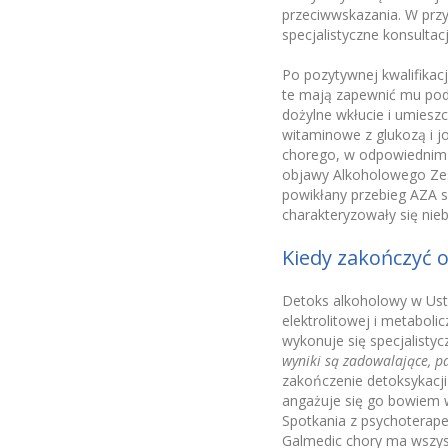
przeciwwskazania. W prz
specjalistyczne konsultacj
Po pozytywnej kwalifikac
te mają zapewnić mu pod
dożylne wkłucie i umiesz
witaminowe z glukozą i 
chorego, w odpowiednim 
objawy Alkoholowego Zesp
powikłany przebieg AZA są
charakteryzowały się nieb
Kiedy zakończyć 
Detoks alkoholowy w Ustr
elektrolitowej i metabol
wykonuje się specjalisty
wyniki są zadowalające, p
zakończenie detoksykacji
angażuje się go bowiem w
Spotkania z psychoterape
Galmedic chory ma wszystk