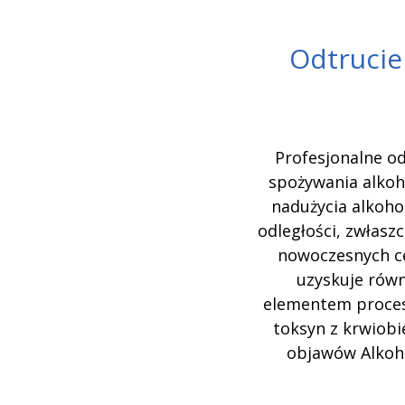
Odtrucie
Profesjonalne o
spożywania alkoh
nadużycia alkoho
odległości, zwłasz
nowoczesnych ce
uzyskuje równ
elementem proces
toksyn z krwiob
objawów Alkoh