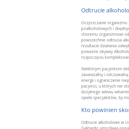
Odtrucie alkoholo
Oczyszczanie organizmu z
poalkoholowych i zbędnyc
choremu organizmowi odp
powszechnie odtrucia al
rezultacie działania odwy
poważne objawy Alkoholo
rozpoczęciu kompleksowej
Niektórym pacjentom det
zauważalną i odczuwalną 
energii i ograniczenie n
pacjenci, u których nie 
dożylnego wlewu witami
opieki specjalistów, by 
Kto powinien sko
Odtrucie alkoholowe w Us
Galmedic umożliwia ponad