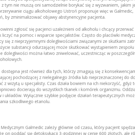
z tym nie muszą oni samodzielnie borykać się z wyzwaniem, jakim je
przerywanie ciągu alkoholowego Ustroń proponuje więc w Galmedic, g
ań, by zminimalizować objawy abstynencyjne pacjenta.
winni zgłosić się pacjenci uzależnieni od alkoholu i chcący przerwać
 liczyć na pomoc i wsparcie specjalistów. Często do placówki medycz
ący się z nieprzyjemnymi dolegliwościami związanymi ze skutkami zat
ycie substancji odurzającej może skutkować wystąpieniem zespołu 
ie dolegliwości można łatwo zniwelować, uczestnicząc w poszczegól
koholowych.
dostępna jest również dla tych, którzy zmagają się z konsekwencjam
zającej pochodzącej z nielegalnego źródła lub nieprzeznaczonej do d
ć z wizytą u specjalisty. Czas działa bowiem na ich niekorzyść, gdyż
topniowo docierają do wszystkich tkanek i komórek organizmu. Oddzia
i układów. Wyłącznie szybkie podjęcie działań terapeutycznych mo
łania szkodliwego etanolu.
i
edycznym Galmedic zależy głównie od czasu, który pacjent spędza 
 on poddać się detoksykacji 3-godzinnej w cenie 600 złotych, ale ró