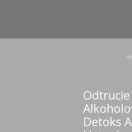
S
Odtrucie
Alkoholo
Detoks A