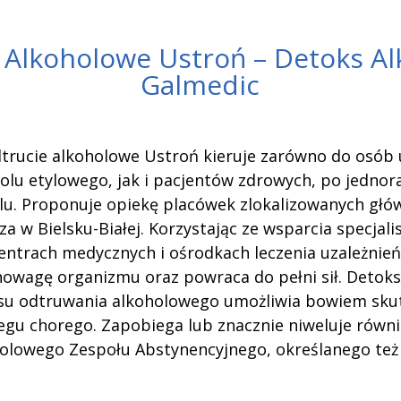
 Alkoholowe Ustroń – Detoks A
Galmedic
dtrucie alkoholowe Ustroń kieruje zarówno do osób 
olu etylowego, jak i pacjentów zdrowych, po jedno
lu. Proponuje opiekę placówek zlokalizowanych głów
cza w Bielsku-Białej. Korzystając ze wsparcia specjal
ntrach medycznych i ośrodkach leczenia uzależnień
owagę organizmu oraz powraca do pełni sił. Detok
u odtruwania alkoholowego umożliwia bowiem sku
iegu chorego. Zapobiega lub znacznie niweluje równ
olowego Zespołu Abstynencyjnego, określanego też