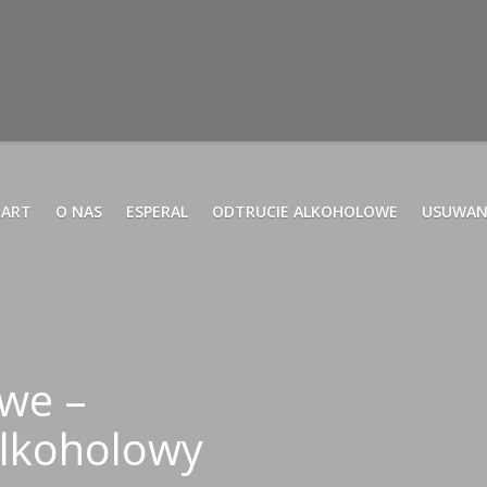
TART
O NAS
ESPERAL
ODTRUCIE ALKOHOLOWE
USUWAN
we –
lkoholowy