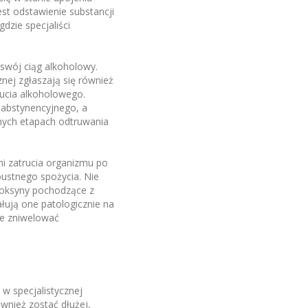
st odstawienie substancji
dzie specjaliści
 swój ciąg alkoholowy.
nej zgłaszają się również
rucia alkoholowego.
abstynencyjnego, a
nych etapach odtruwania
i zatrucia organizmu po
oustnego spożycia. Nie
 toksyny pochodzące z
łują one patologicznie na
że zniwelować
w specjalistycznej
wnież zostać dłużej,