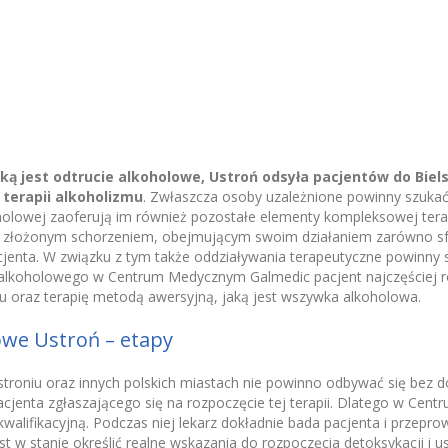
jaką jest odtrucie alkoholowe, Ustroń odsyła pacjentów do Biels
terapii alkoholizmu
. Zwłaszcza osoby uzależnione powinny szukać
holowej zaoferują im również pozostałe elementy kompleksowej terap
m złożonym schorzeniem, obejmującym swoim działaniem zarówno sfer
jenta. W związku z tym także oddziaływania terapeutyczne powinny s
a alkoholowego w Centrum Medycznym Galmedic pacjent najczęściej 
u oraz terapię metodą awersyjną, jaką jest wszywka alkoholowa.
owe Ustroń – etapy
troniu oraz innych polskich miastach nie powinno odbywać się bez d
cjenta zgłaszającego się na rozpoczęcie tej terapii. Dlatego w Ce
kwalifikacyjną. Podczas niej lekarz dokładnie bada pacjenta i przepr
st w stanie określić realne wskazania do rozpoczęcia detoksykacji i 