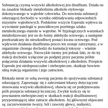
Substancją czynną wszywki alkoholowej jest disulfiram. Działa on
na zasadzie blokady metabolizmu alkoholu etylowego
dokonywanego w wątrobie człowieka. Do trawienia substancji
odurzającej dochodzi w wyniku oddziaływania odpowiednich
enzymów wątrobowych. Podskórne wszycie Esperalu wpływa na
wywołanie patologii w prawidłowym przebiegu szlaku
metabolicznego etanolu w wątrobie. W fizjologicznych warunkach
metabolizowany jest on do formy aldehydu octowego, a następnie
przekształcany do nieszkodliwej postaci kwasu octowego. Pod
wpływem działania disulfiramu proces ten zostaje zatrzymany, a w
organizmie chorego dochodzi do kumulacji toksyny – właśnie
aldehydu octowego. Niezwykle istotny jest jednak fakt, że do tej
reakcji dochodzi wyłącznie po podjętej przez pacjenta próbie
połączenia działania wszywki alkoholowej z alkoholem. Przepicie
Esperalu jest niedopuszczalne i niebezpieczne, skutkuje bowiem
silną reakcją organizmu i jego zatruciem.
Blokada niesie ze sobą awersję pacjenta do spożywania substancji
odurzającej. Zapoznając się z zaleceniami lekarzy dotyczącymi
stosowania wszywki alkoholowej, obawia się on podejmowania
prób przepicia substancji leczniczej. Zwykle kończy się to
powstaniem niebezpiecznej w skutkach reakcji disulfiramowej
przypominającej silne zatrucie alkoholem. Jej głównymi objawami
są: zaczerwienienie twarzy, ból i zawroty głowy, nudności,