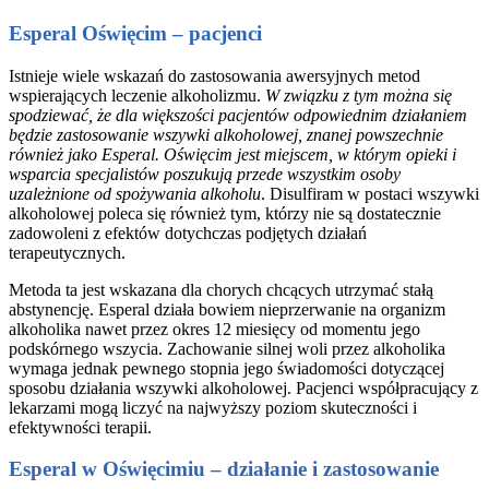
Esperal Oświęcim – pacjenci
Istnieje wiele wskazań do zastosowania awersyjnych metod
wspierających leczenie alkoholizmu.
W związku z tym można się
spodziewać, że dla większości pacjentów odpowiednim działaniem
będzie zastosowanie wszywki alkoholowej, znanej powszechnie
również jako Esperal. Oświęcim jest miejscem, w którym opieki i
wsparcia specjalistów poszukują przede wszystkim osoby
uzależnione od spożywania alkoholu
. Disulfiram w postaci wszywki
alkoholowej poleca się również tym, którzy nie są dostatecznie
zadowoleni z efektów dotychczas podjętych działań
terapeutycznych.
Metoda ta jest wskazana dla chorych chcących utrzymać stałą
abstynencję. Esperal działa bowiem nieprzerwanie na organizm
alkoholika nawet przez okres 12 miesięcy od momentu jego
podskórnego wszycia. Zachowanie silnej woli przez alkoholika
wymaga jednak pewnego stopnia jego świadomości dotyczącej
sposobu działania wszywki alkoholowej. Pacjenci współpracujący z
lekarzami mogą liczyć na najwyższy poziom skuteczności i
efektywności terapii.
Esperal w Oświęcimiu – działanie i zastosowanie