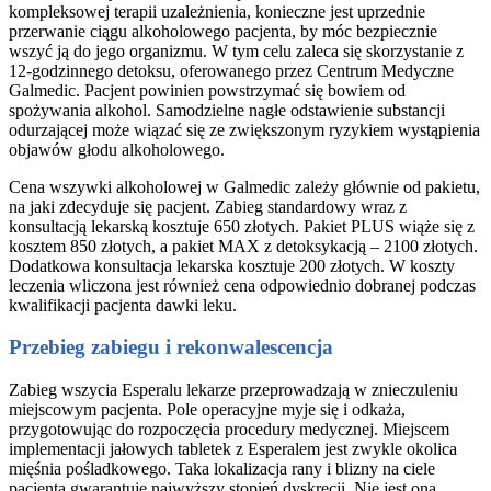
kompleksowej terapii uzależnienia, konieczne jest uprzednie
przerwanie ciągu alkoholowego pacjenta, by móc bezpiecznie
wszyć ją do jego organizmu. W tym celu zaleca się skorzystanie z
12-godzinnego detoksu, oferowanego przez Centrum Medyczne
Galmedic. Pacjent powinien powstrzymać się bowiem od
spożywania alkohol. Samodzielne nagłe odstawienie substancji
odurzającej może wiązać się ze zwiększonym ryzykiem wystąpienia
objawów głodu alkoholowego.
Cena wszywki alkoholowej w Galmedic zależy głównie od pakietu,
na jaki zdecyduje się pacjent. Zabieg standardowy wraz z
konsultacją lekarską kosztuje 650 złotych. Pakiet PLUS wiąże się z
kosztem 850 złotych, a pakiet MAX z detoksykacją – 2100 złotych.
Dodatkowa konsultacja lekarska kosztuje 200 złotych. W koszty
leczenia wliczona jest również cena odpowiednio dobranej podczas
kwalifikacji pacjenta dawki leku.
Przebieg zabiegu i rekonwalescencja
Zabieg wszycia Esperalu lekarze przeprowadzają w znieczuleniu
miejscowym pacjenta. Pole operacyjne myje się i odkaża,
przygotowując do rozpoczęcia procedury medycznej. Miejscem
implementacji jałowych tabletek z Esperalem jest zwykle okolica
mięśnia pośladkowego. Taka lokalizacja rany i blizny na ciele
pacjenta gwarantuje najwyższy stopień dyskrecji. Nie jest ona