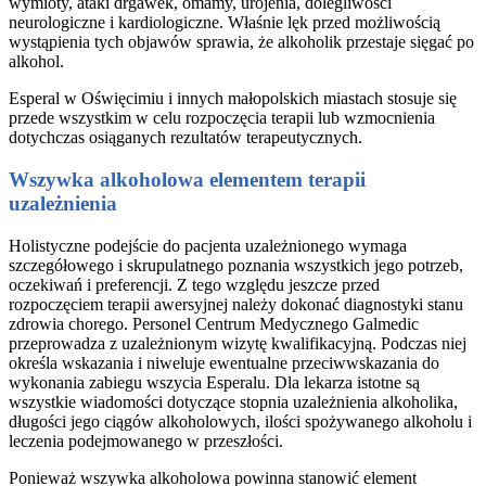
wymioty, ataki drgawek, omamy, urojenia, dolegliwości
neurologiczne i kardiologiczne. Właśnie lęk przed możliwością
wystąpienia tych objawów sprawia, że alkoholik przestaje sięgać po
alkohol.
Esperal w Oświęcimiu i innych małopolskich miastach stosuje się
przede wszystkim w celu rozpoczęcia terapii lub wzmocnienia
dotychczas osiąganych rezultatów terapeutycznych.
Wszywka alkoholowa elementem terapii
uzależnienia
Holistyczne podejście do pacjenta uzależnionego wymaga
szczegółowego i skrupulatnego poznania wszystkich jego potrzeb,
oczekiwań i preferencji. Z tego względu jeszcze przed
rozpoczęciem terapii awersyjnej należy dokonać diagnostyki stanu
zdrowia chorego. Personel Centrum Medycznego Galmedic
przeprowadza z uzależnionym wizytę kwalifikacyjną. Podczas niej
określa wskazania i niweluje ewentualne przeciwwskazania do
wykonania zabiegu wszycia Esperalu. Dla lekarza istotne są
wszystkie wiadomości dotyczące stopnia uzależnienia alkoholika,
długości jego ciągów alkoholowych, ilości spożywanego alkoholu i
leczenia podejmowanego w przeszłości.
Ponieważ wszywka alkoholowa powinna stanowić element