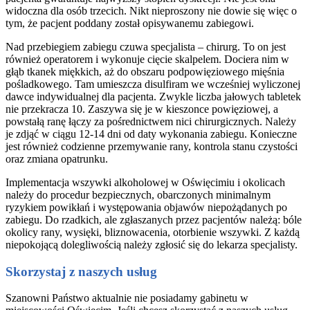
widoczna dla osób trzecich. Nikt nieproszony nie dowie się więc o
tym, że pacjent poddany został opisywanemu zabiegowi.
Nad przebiegiem zabiegu czuwa specjalista – chirurg. To on jest
również operatorem i wykonuje cięcie skalpelem. Dociera nim w
głąb tkanek miękkich, aż do obszaru podpowięziowego mięśnia
pośladkowego. Tam umieszcza disulfiram we wcześniej wyliczonej
dawce indywidualnej dla pacjenta. Zwykle liczba jałowych tabletek
nie przekracza 10. Zaszywa się je w kieszonce powięziowej, a
powstałą ranę łączy za pośrednictwem nici chirurgicznych. Należy
je zdjąć w ciągu 12-14 dni od daty wykonania zabiegu. Konieczne
jest również codzienne przemywanie rany, kontrola stanu czystości
oraz zmiana opatrunku.
Implementacja wszywki alkoholowej w Oświęcimiu i okolicach
należy do procedur bezpiecznych, obarczonych minimalnym
ryzykiem powikłań i występowania objawów niepożądanych po
zabiegu. Do rzadkich, ale zgłaszanych przez pacjentów należą: bóle
okolicy rany, wysięki, bliznowacenia, otorbienie wszywki. Z każdą
niepokojącą dolegliwością należy zgłosić się do lekarza specjalisty.
Skorzystaj z naszych usług
Szanowni Państwo aktualnie nie posiadamy gabinetu w