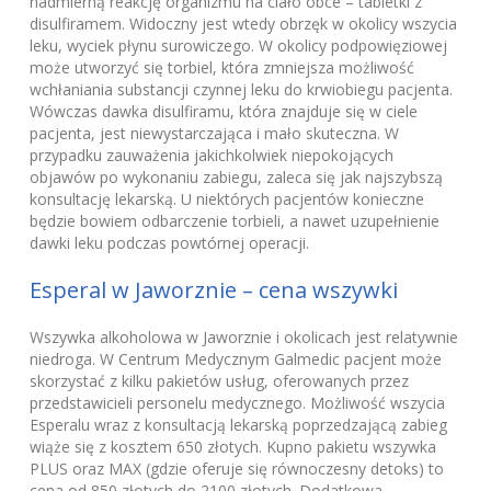
nadmierną reakcję organizmu na ciało obce – tabletki z
disulfiramem. Widoczny jest wtedy obrzęk w okolicy wszycia
leku, wyciek płynu surowiczego. W okolicy podpowięziowej
może utworzyć się torbiel, która zmniejsza możliwość
wchłaniania substancji czynnej leku do krwiobiegu pacjenta.
Wówczas dawka disulfiramu, która znajduje się w ciele
pacjenta, jest niewystarczająca i mało skuteczna. W
przypadku zauważenia jakichkolwiek niepokojących
objawów po wykonaniu zabiegu, zaleca się jak najszybszą
konsultację lekarską. U niektórych pacjentów konieczne
będzie bowiem odbarczenie torbieli, a nawet uzupełnienie
dawki leku podczas powtórnej operacji.
Esperal w Jaworznie – cena wszywki
Wszywka alkoholowa w Jaworznie i okolicach jest relatywnie
niedroga. W Centrum Medycznym Galmedic pacjent może
skorzystać z kilku pakietów usług, oferowanych przez
przedstawicieli personelu medycznego. Możliwość wszycia
Esperalu wraz z konsultacją lekarską poprzedzającą zabieg
wiąże się z kosztem 650 złotych. Kupno pakietu wszywka
PLUS oraz MAX (gdzie oferuje się równoczesny detoks) to
cena od 850 złotych do 2100 złotych. Dodatkowa