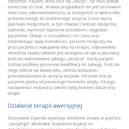
zamiennie. Pacjent, który chce się „zaszyć”, nie musi jednak
koniecznie ich znać. W wielu przypadkach nie jest on bowiem
obarczony odpowiedzialnością za dostępność w aptece leku
przeznaczonego do podskórnego wszycia. Coraz więcej
placówek medycznych, w tym również Centrum Medyczne
Galmedic, wychodzi naprzeciw potrzebom i wygodzie
pacjentów. Dbając o oszczędność ich czasu oraz
minimalizując skalę formalności, personel medyczny nie
prosi pacjenta o wykupienie leku na receptę. Odpowiednio
określona dawka tabletek jest dostępna od ręki w placówce,
podczas wykonywania zabiegu „zaszycia”. Każdy pacjent
zostaje poddany procesowi kwalifikacji do zabiegu. Podczas
niego oblicza się dawkę leku, określa wskazania i
przeciwwskazania do wszycia wszywki. Personel otacza
pacjenta opieką od pierwszego momentu wizyty. Od jego
nastawienia i motywacji zależeć będą bowiem dalsze losy
terapii.
Działanie terapii awersyjnej
Stosowanie Esperalu wywołuje określone zmiany w psychice
„zaszytego” alkoholika. Stopniowo kojarzy on