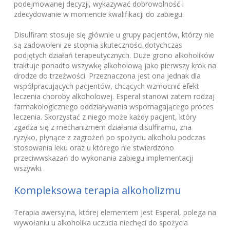
podejmowanej decyzji, wykazywać dobrowolność i
zdecydowanie w momencie kwalifikacji do zabiegu.
Disulfiram stosuje się głównie u grupy pacjentów, którzy nie
są zadowoleni ze stopnia skuteczności dotychczas
podjętych działań terapeutycznych. Duże grono alkoholików
traktuje ponadto wszywkę alkoholową jako pierwszy krok na
drodze do trzeźwości. Przeznaczona jest ona jednak dla
współpracujących pacjentów, chcących wzmocnić efekt
leczenia choroby alkoholowej. Esperal stanowi zatem rodzaj
farmakologicznego oddziaływania wspomagającego proces
leczenia. Skorzystać z niego może każdy pacjent, który
zgadza się z mechanizmem działania disulfiramu, zna
ryzyko, płynące z zagrożeń po spożyciu alkoholu podczas
stosowania leku oraz u którego nie stwierdzono
przeciwwskazań do wykonania zabiegu implementacji
wszywki.
Kompleksowa terapia alkoholizmu
Terapia awersyjna, której elementem jest Esperal, polega na
wywołaniu u alkoholika uczucia niechęci do spożycia