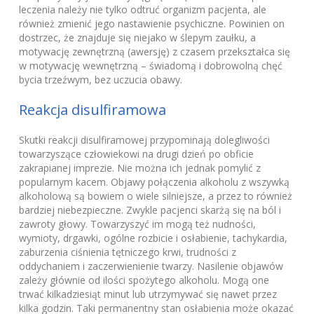
leczenia należy nie tylko odtruć organizm pacjenta, ale
również zmienić jego nastawienie psychiczne. Powinien on
dostrzec, że znajduje się niejako w ślepym zaułku, a
motywację zewnętrzną (awersję) z czasem przekształca się
w motywację wewnętrzną – świadomą i dobrowolną chęć
bycia trzeźwym, bez uczucia obawy.
Reakcja disulfiramowa
Skutki reakcji disulfiramowej przypominają dolegliwości
towarzyszące człowiekowi na drugi dzień po obficie
zakrapianej imprezie. Nie można ich jednak pomylić z
popularnym kacem. Objawy połączenia alkoholu z wszywką
alkoholową są bowiem o wiele silniejsze, a przez to również
bardziej niebezpieczne. Zwykle pacjenci skarżą się na ból i
zawroty głowy. Towarzyszyć im mogą też nudności,
wymioty, drgawki, ogólne rozbicie i osłabienie, tachykardia,
zaburzenia ciśnienia tętniczego krwi, trudności z
oddychaniem i zaczerwienienie twarzy. Nasilenie objawów
zależy głównie od ilości spożytego alkoholu. Mogą one
trwać kilkadziesiąt minut lub utrzymywać się nawet przez
kilka godzin. Taki permanentny stan osłabienia może okazać