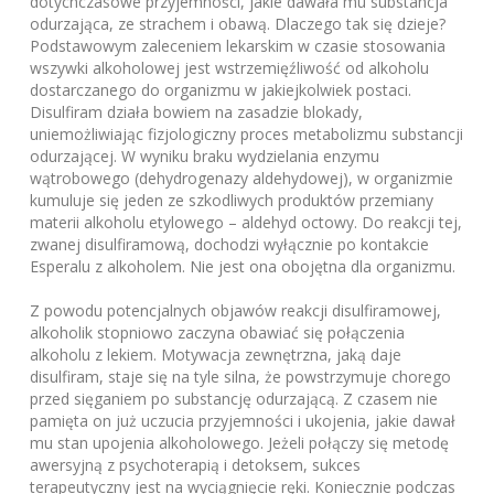
dotychczasowe przyjemności, jakie dawała mu substancja
odurzająca, ze strachem i obawą. Dlaczego tak się dzieje?
Podstawowym zaleceniem lekarskim w czasie stosowania
wszywki alkoholowej jest wstrzemięźliwość od alkoholu
dostarczanego do organizmu w jakiejkolwiek postaci.
Disulfiram działa bowiem na zasadzie blokady,
uniemożliwiając fizjologiczny proces metabolizmu substancji
odurzającej. W wyniku braku wydzielania enzymu
wątrobowego (dehydrogenazy aldehydowej), w organizmie
kumuluje się jeden ze szkodliwych produktów przemiany
materii alkoholu etylowego – aldehyd octowy. Do reakcji tej,
zwanej disulfiramową, dochodzi wyłącznie po kontakcie
Esperalu z alkoholem. Nie jest ona obojętna dla organizmu.
Z powodu potencjalnych objawów reakcji disulfiramowej,
alkoholik stopniowo zaczyna obawiać się połączenia
alkoholu z lekiem. Motywacja zewnętrzna, jaką daje
disulfiram, staje się na tyle silna, że powstrzymuje chorego
przed sięganiem po substancję odurzającą. Z czasem nie
pamięta on już uczucia przyjemności i ukojenia, jakie dawał
mu stan upojenia alkoholowego. Jeżeli połączy się metodę
awersyjną z psychoterapią i detoksem, sukces
terapeutyczny jest na wyciągnięcie ręki. Koniecznie podczas