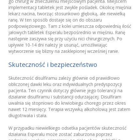
go chirurg w znieczuleniu miejscowym pacjenta. Miejscem
implementacji tabletek jest zwykle pośladek. Okolicę mięśnia
lekarz nacina, tworząc stosunkowo głęboką, ale niewielką
ranę. W ten sposób dostaje się on do obszaru
podpowięziowego. Tam z kolei umieszcza odpowiednią ilość
jałowych tabletek Esperalu bezpośrednio w mięśniu. Ranę
następnie zaszywa się przy użyciu nici chirurgicznych. Po
upływie 10-14 dni należy je usunąć, umożliwiając
wytworzenie się blizny na zasklepionej wcześniej ranie.
Skuteczność i bezpieczeństwo
Skuteczność disulfiramu zależy głównie od prawidłowo
obliczonej dawki leku oraz indywidualnych predyspozycji
pacjenta. Ten czynnik dotyczy głównie jego tolerancji na
działanie disulfiramu i substancji odurzającej. Disulfiram
uwalnia się stopniowo do krwiobiegu chorego przez okres
nawet 12 miesięcy. Terapia wszywką alkoholową jest zatem
długotrwała i stała.
W przypadku niewielkiego odsetka pacjentów skuteczność
działania Esperalu może zostać zaburzona poprzez