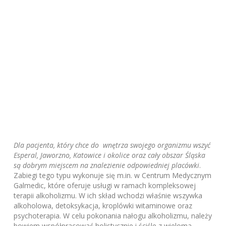
Dla pacjenta, który chce do wnętrza swojego organizmu wszyć
Esperal, Jaworzno, Katowice i okolice oraz cały obszar Śląska
są dobrym miejscem na znalezienie odpowiedniej placówki
.
Zabiegi tego typu wykonuje się m.in. w Centrum Medycznym
Galmedic, które oferuje usługi w ramach kompleksowej
terapii alkoholizmu. W ich skład wchodzi właśnie wszywka
alkoholowa, detoksykacja, kroplówki witaminowe oraz
psychoterapia. W celu pokonania nałogu alkoholizmu, należy
bowiem współpracować holistycznie i ściśle z wieloma