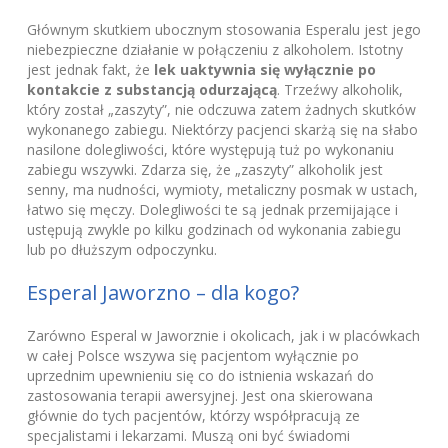
Głównym skutkiem ubocznym stosowania Esperalu jest jego
niebezpieczne działanie w połączeniu z alkoholem. Istotny
jest jednak fakt, że
lek uaktywnia się wyłącznie po
kontakcie z substancją odurzającą
. Trzeźwy alkoholik,
który został „zaszyty”, nie odczuwa zatem żadnych skutków
wykonanego zabiegu. Niektórzy pacjenci skarżą się na słabo
nasilone dolegliwości, które występują tuż po wykonaniu
zabiegu wszywki. Zdarza się, że „zaszyty” alkoholik jest
senny, ma nudności, wymioty, metaliczny posmak w ustach,
łatwo się męczy. Dolegliwości te są jednak przemijające i
ustępują zwykle po kilku godzinach od wykonania zabiegu
lub po dłuższym odpoczynku.
Esperal Jaworzno – dla kogo?
Zarówno Esperal w Jaworznie i okolicach, jak i w placówkach
w całej Polsce wszywa się pacjentom wyłącznie po
uprzednim upewnieniu się co do istnienia wskazań do
zastosowania terapii awersyjnej. Jest ona skierowana
głównie do tych pacjentów, którzy współpracują ze
specjalistami i lekarzami. Muszą oni być świadomi