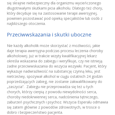
się skrajnie niebezpieczny dla organizmu wycieńczonego
długotrwałymi skutkami picia alkoholu. Dlatego też chory,
który decyduje się na zastosowanie terapii awersyjnej,
powinien pozostawać pod opieką specjalistów lub osób z
najbliższego otoczenia.
Przeciwwskazania i skutki uboczne
Nie każdy alkoholik może skorzystać z możliwości, jakie
daje terapia awersyjna podczas procesu leczenia choroby
alkoholowej. Już w trakcie wizyty kwalifikacyjnej lekarz
określa wskazania do zabiegu i weryfikuje, czy nie istnieją
żadne przeciwwskazania do wszycia wszywki. Pacjent, który
wykazuje nadwrażliwość na substancję czynną leku, jest
nietrzeźwy, spożywał alkohol w ciągu ostatnich 24 godzin
poprzedzających zabieg, nie zostanie zakwalifikowany do
„zaszycia”. Zabiegu nie przeprowadza się też u tych
chorych, którzy cierpią z powodu niewydolności serca,
choroby niedokrwiennej serca, nadciśnienia tętniczego,
zaburzeń psychicznych i psychoz. Wszycia Esperalu odmawia
się zatem głównie z powodów zdrowotnych, w trosce o
dobro i bezpieczeństwo pacjenta.