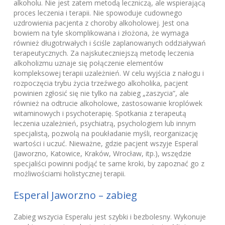
alkoholu. Nie jest zatem metodą leczniczą, ale wspierającą
proces leczenia i terapii. Nie spowoduje cudownego
uzdrowienia pacjenta z choroby alkoholowej. Jest ona
bowiem na tyle skomplikowana i złożona, że wymaga
również długotrwałych i ściśle zaplanowanych oddziaływań
terapeutycznych. Za najskuteczniejszą metodę leczenia
alkoholizmu uznaje się połączenie elementów
kompleksowej terapii uzależnień. W celu wyjścia z nałogu i
rozpoczęcia trybu życia trzeźwego alkoholika, pacjent
powinien zgłosić się nie tylko na zabieg „zaszycia”, ale
również na odtrucie alkoholowe, zastosowanie kroplówek
witaminowych i psychoterapię. Spotkania z terapeutą
leczenia uzależnień, psychiatrą, psychologiem lub innym
specjalistą, pozwolą na poukładanie myśli, reorganizację
wartości i uczuć. Nieważne, gdzie pacjent wszyje Esperal
(Jaworzno, Katowice, Kraków, Wrocław, itp.), wszędzie
specjaliści powinni podjąć te same kroki, by zapoznać go z
możliwościami holistycznej terapii.
Esperal Jaworzno – zabieg
Zabieg wszycia Esperalu jest szybki i bezbolesny. Wykonuje