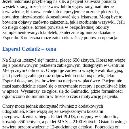
Jeżeli natomiast przybierają na sile, a pacjent zauważa ponadto
wysięk z rany, rozejście szwów lub brzegów rany, nadmierne
krwawienie, bliznowacenie lub nieprzyjemne uczucie pieczenia,
powinien niezwłocznie skonsultować się z lekarzem. Mogą być to
bowiem objawy zarówno zakażenia, jak i otorbienia wszywki. Jeśli
do niego dojdzie, torbiel powstała w bezpośredniej okolicy
zaimplementowanych tabletek, skutecznie ogranicza działanie
Esperalu. Konieczna może zatem okazać się ponowna operacja.
Esperal Czeladź – cena
Na Śląsku „zaszyć się” można, płacąc 650 złotych. Koszt ten wiąże
się z podstawowym pakietem zabiegowym, dostępnym w Centrum
Medycznym Galmedic. Obejmuje zarówno wizytę kwalifikacyjną,
jak i przebieg zabiegu oraz odpowiednio ustaloną dawkę leku.
Esperal dostępny jest bowiem na miejscu w placówce. Pacjent nie
musi samodzielnie starać się o otrzymanie recepty i poszukiwać leku
w aptece. Wystarczy, że zgłosi się do Galmedic, gdzie formalności
ograniczono do minimum w trosce o czas i motywację pacjenta.
Chory może jednak skorzystać również z dodatkowych
udogodnień, które wiążą się ze zwiększonymi kosztami
przeprowadzenia zabiegu. Pakiet PLUS, dostępny w Galmedic,
kosztuje 850 złotych, a pakiet MAX – 2100 złotych. Ostatnia usługa
zawiera przeprowadzenie 12-godzinnego detoksu. Poprzedza on