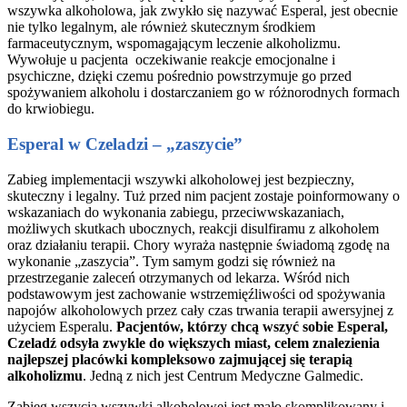
wszywka alkoholowa, jak zwykło się nazywać Esperal, jest obecnie
nie tylko legalnym, ale również skutecznym środkiem
farmaceutycznym, wspomagającym leczenie alkoholizmu.
Wywołuje u pacjenta oczekiwanie reakcje emocjonalne i
psychiczne, dzięki czemu pośrednio powstrzymuje go przed
spożywaniem alkoholu i dostarczaniem go w różnorodnych formach
do krwiobiegu.
Esperal w Czeladzi – „zaszycie”
Zabieg implementacji wszywki alkoholowej jest bezpieczny,
skuteczny i legalny. Tuż przed nim pacjent zostaje poinformowany o
wskazaniach do wykonania zabiegu, przeciwwskazaniach,
możliwych skutkach ubocznych, reakcji disulfiramu z alkoholem
oraz działaniu terapii. Chory wyraża następnie świadomą zgodę na
wykonanie „zaszycia”. Tym samym godzi się również na
przestrzeganie zaleceń otrzymanych od lekarza. Wśród nich
podstawowym jest zachowanie wstrzemięźliwości od spożywania
napojów alkoholowych przez cały czas trwania terapii awersyjnej z
użyciem Esperalu.
Pacjentów, którzy chcą wszyć sobie Esperal,
Czeladź odsyła zwykle do większych miast, celem znalezienia
najlepszej placówki kompleksowo zajmującej się terapią
alkoholizmu
. Jedną z nich jest Centrum Medyczne Galmedic.
Zabieg wszycia wszywki alkoholowej jest mało skomplikowany i