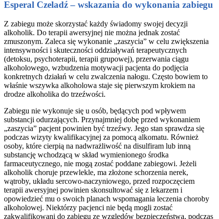
Esperal Czeladź – wskazania do wykonania zabiegu
Z zabiegu może skorzystać każdy świadomy swojej decyzji
alkoholik. Do terapii awersyjnej nie można jednak zostać
zmuszonym. Zaleca się wykonanie „zaszycia” w celu zwiększenia
intensywności i skuteczności oddziaływań terapeutycznych
(detoksu, psychoterapii, terapii grupowej), przerwania ciągu
alkoholowego, wzbudzenia motywacji pacjenta do podjęcia
konkretnych działań w celu zwalczenia nałogu. Często bowiem to
właśnie wszywka alkoholowa staje się pierwszym krokiem na
drodze alkoholika do trzeźwości.
Zabiegu nie wykonuje się u osób, będących pod wpływem
substancji odurzających. Przynajmniej dobę przed wykonaniem
„zaszycia” pacjent powinien być trzeźwy. Jego stan sprawdza się
podczas wizyty kwalifikacyjnej za pomocą alkomatu. Również
osoby, które cierpią na nadwrażliwość na disulfiram lub inną
substancję wchodzącą w skład wymienionego środka
farmaceutycznego, nie mogą zostać poddane zabiegowi. Jeżeli
alkoholik choruje przewlekle, ma złożone schorzenia nerek,
wątroby, układu sercowo-naczyniowego, przed rozpoczęciem
terapii awersyjnej powinien skonsultować się z lekarzem i
opowiedzieć mu o swoich planach wspomagania leczenia choroby
alkoholowej. Niektórzy pacjenci nie będą mogli zostać
zakwalifikowani do zabiegu ze względów bezpieczeństwa, podczas