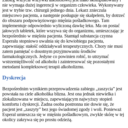
nie wymaga dużej ingerencji w organizm człowieka. Wykonywany
jest w trybie tzw. chirurgii jednego dnia. Lekarz znieczula
miejscowo pacjenta, a następnie posługuje się skalpelem, by dotrzeć
do obszaru podpowięziowego mięśnia pośladkowego. Tam
implementuje odpowiednio wyliczoną dawkę leku. Ma on postać
jałowych tabletek, które wszywa się do organizmu, umieszczając je
bezpośrednio w mięśniu pacjenta. Stamtąd substancja czynna
Esperalu stopniowo uwalnia się do krwiobiegu pacjenta,
zapewniając stałość oddziaływań terapeutycznych. Chory nie musi
zatem pamiętać o doustnym przyjmowaniu środków
farmakologicznych. Jedyne co powinien robić, to utrzymać
wstrzemięźliwość od alkoholu i zainteresować się pozostałymi
metodami kompleksowej terapii alkoholizmu.
Dyskrecja
Bezpośrednim wynikiem przeprowadzenia zabiegu „zaszycia” jest
powstała na ciele alkoholika blizna. Jest ona jednak niewielka i
zlokalizowana w miejscu, zapewniającym najwyższy stopień
komfortu i dyskrecji. Żadna osoba postronna nie dowie się, że
pacjent jest „zaszyty” bez jego świadomej zgody i woli. Ponieważ
Esperal umieszcza się w mięśniu pośladkowym, zwykle skórę w tej
okolicy zakrywa się po prostu odzieżą.