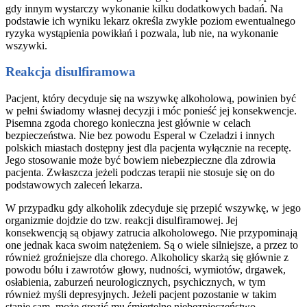
gdy innym wystarczy wykonanie kilku dodatkowych badań. Na
podstawie ich wyniku lekarz określa zwykle poziom ewentualnego
ryzyka wystąpienia powikłań i pozwala, lub nie, na wykonanie
wszywki.
Reakcja disulfiramowa
Pacjent, który decyduje się na wszywkę alkoholową, powinien być
w pełni świadomy własnej decyzji i móc ponieść jej konsekwencje.
Pisemna zgoda chorego konieczna jest głównie w celach
bezpieczeństwa. Nie bez powodu Esperal w Czeladzi i innych
polskich miastach dostępny jest dla pacjenta wyłącznie na receptę.
Jego stosowanie może być bowiem niebezpieczne dla zdrowia
pacjenta. Zwłaszcza jeżeli podczas terapii nie stosuje się on do
podstawowych zaleceń lekarza.
W przypadku gdy alkoholik zdecyduje się przepić wszywkę, w jego
organizmie dojdzie do tzw. reakcji disulfiramowej. Jej
konsekwencją są objawy zatrucia alkoholowego. Nie przypominają
one jednak kaca swoim natężeniem. Są o wiele silniejsze, a przez to
również groźniejsze dla chorego. Alkoholicy skarżą się głównie z
powodu bólu i zawrotów głowy, nudności, wymiotów, drgawek,
osłabienia, zaburzeń neurologicznych, psychicznych, w tym
również myśli depresyjnych. Jeżeli pacjent pozostanie w takim
stanie sam, może grozić mu śmiertelne niebezpieczeństwo.