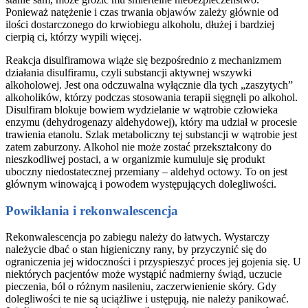
Ponieważ natężenie i czas trwania objawów zależy głównie od
ilości dostarczonego do krwiobiegu alkoholu, dłużej i bardziej
cierpią ci, którzy wypili więcej.
Reakcja disulfiramowa wiąże się bezpośrednio z mechanizmem
działania disulfiramu, czyli substancji aktywnej wszywki
alkoholowej. Jest ona odczuwalna wyłącznie dla tych „zaszytych”
alkoholików, którzy podczas stosowania terapii sięgnęli po alkohol.
Disulfiram blokuje bowiem wydzielanie w wątrobie człowieka
enzymu (dehydrogenazy aldehydowej), który ma udział w procesie
trawienia etanolu. Szlak metaboliczny tej substancji w wątrobie jest
zatem zaburzony. Alkohol nie może zostać przekształcony do
nieszkodliwej postaci, a w organizmie kumuluje się produkt
uboczny niedostatecznej przemiany – aldehyd octowy. To on jest
głównym winowajcą i powodem występujących dolegliwości.
Powikłania i rekonwalescencja
Rekonwalescencja po zabiegu należy do łatwych. Wystarczy
należycie dbać o stan higieniczny rany, by przyczynić się do
ograniczenia jej widoczności i przyspieszyć proces jej gojenia się. U
niektórych pacjentów może wystąpić nadmierny świąd, uczucie
pieczenia, ból o różnym nasileniu, zaczerwienienie skóry. Gdy
dolegliwości te nie są uciążliwe i ustępują, nie należy panikować.