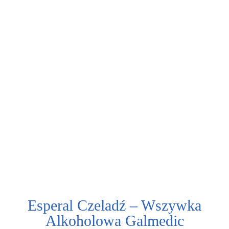
Zabieg implementacji wszywki alkoholowej jest
bezpieczny, skuteczny i legalny. Tuż przed nim
pacjent zostaje poinformowany o wskazaniach do
wykonania zabiegu.
Esperal Czeladź – Wszywka
Alkoholowa Galmedic