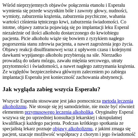
Wśród nieprzyjemnych objawów połączenia etanolu i Esperalu
wymienia się przede wszystkim bóle i zawroty głowy, nudności,
wymioty, zaburzenia krążenia, zaburzenia psychiczne, wahania
wartości ciśnienia tętniczego krwi, zaburzenia świadomości. Co
istotne, objawy zatrucia pojawiają się po implantacji leku Esperal
niezależnie od ilości alkoholu dostarczonego do krwiobiegu
pacjenta. Picie alkoholu wiąże się bowiem z ryzykiem nagłego
pogorszenia stanu zdrowia pacjenta, a nawet zagrożenia jego życia.
Objawy reakcji disulfiramowej wraz z upływem czasu i kolejnymi
dawkami wypijanego alkoholu przybierają na sile. Nierzadko
prowadzą do udaru mózgu, zawału mięśnia sercowego, utraty
przytomności i świadomości, a nawet nagłego zatrzymania krążenia.
Ze względów bezpieczeństwa głównym zaleceniem po zabiegu
implantacji Esperalu jest konieczność zachowania abstynencji.
Jak wygląda zabieg wszycia Esperalu?
Wszycie Esperalu stosowane jest jako pomocnicza
metoda leczenia
alkoholizmu
. Nie stosuje się jej samodzielnie, nie może być również
elementem
przymusowego leczenia alkoholika
. Oryginalny Esperal
wszywa się po uprzedniej konsultacji lekarskiej i skrupulatnej
kwalifikacji każdego pacjenta. Podczas krótkiego spotkania ze
specjalistą lekarz poznaje
objawy alkoholizmu
, z jakimi zmaga się
pacjent, szacuje możliwość współpracy z chorym i jego świadomość