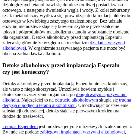
fizjologicznych etanol trawi się do nieszkodliwej postaci kwasu
octowego, a następnie dwutlenku węgla i wody. Z kolei zaburzony
szlak metaboliczny wydłuża się, prowadząc do kumulacji aldehydu
octowego w krwiobiegu zaszytego uzależnionego. Bez udziału
enzymu niemożliwe staje się bowiem szybkie przekształcenie
toksyn i półproduktów metabolizmu etanolu w substancje obojętne
dla organizmu. Detoks alkoholowy przed implantacją Esperalu
zaleca się głównie ze względu na mechanizm
działania wszywki
alkoholowej
. W organizmie zaszywanego pacjenta nie może być
obecna żadna dawka alkoholu.
Detoks alkoholowy przed implantacją Esperalu –
czy jest konieczny?
Detoks alkoholowy przed implantacją Esperalu nie jest konieczny,
ale warto z niego skorzystać. Umożliwia bowiem szybkie i
skuteczne oczyszczenie organizmu po
długotrwałym spożywaniu
alkoholu
. Najczęściej to na
odtruciu alkoholowym
skupia się
trudna
decyzja o podjęciu terapii alkoholizmu
. Umożliwiając odstawienie
substancji odurzającej, detoks staje się pierwszym krokiem na
drodze do trzeźwości.
Terapia Esperalem
jest możliwa jedynie u trzeźwych uzależnionych.
By móc się poddać
zabiegowi implantacji wszywki alkoholowej
,