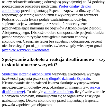
należy odstawić substancję odurzającą przynajmniej na 24 godziny
poprzedzające procedurę medyczną.
Profesjonalny detoks
alkoholowy
przed implantacją Esperalu zapewnia dłuższy efekt,
wspomagając terapię alkoholizmu z wykorzystaniem wszywki.
Podczas odtrucia lekarz podaje uzależnionemu dożylną
suplementację witaminową oraz środki farmaceutyczne,
przeciwdziałające nasilaniu się objawów Alkoholowego Zespołu
Abstynencyjnego. Dbałość o dobre samopoczucie pacjenta obniża
przede wszystkim ryzyko wystąpienia nawrotu choroby
alkoholowej. Czując się lepiej bez substancji odurzającej, pacjent
nie chce sięgać po nią ponownie, zwłaszcza gdy wie, czym grozi
przepicie wszywki alkoholowej
.
Spożywanie alkoholu a reakcja disulfiramowa – czy
to skutki uboczne wszywki?
Skuteczne leczenie alkoholizmu
wszywką alkoholową wymaga
trzeźwości pacjenta przez całą
długość działania Esperalu
.
Niestosowanie się do zaleceń lekarza skutkuje występowaniem
niebezpiecznych dolegliwości, określanych mianem tzw.
reakcji
disulfiramowej
. To nie tyle
zatrucie alkoholem
, ile głównie zatrucie
aldehydem octowym, kumulującym się w organizmie zaszytego
uzależnionego. Detoks alkoholowy przed implantacją Esperalu
pozwala zapobiec tym objawom.