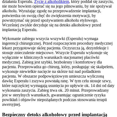
działania Esperalu.
Życie z alkoholikiem
, który poddał się zaszyciu,
nie może bowiem opierać się na jego pilnowaniu, by nie spożywał
alkoholu. Wyrażając zgodę na przeprowadzenie implantacji,
potwierdza on swoją chęć do zwiększenia motywacji, by
powstrzymać się przed spożywaniem alkoholu etylowego.
Wcześniej zwykle decyduje się na detoks alkoholowy przed
implantacją Esperalu.
Wykonanie zabiegu wszycia wszywki (Esperalu) wymaga
ingerencji chirurgicznej. Przed rozpoczęciem procedury medycznej
lekarz przygotowuje skórę pacjenta. Oczyszcza ją, dezynfekuje i
stosuje znieczulenie miejscowe. Wszycie Esperalu wykonuje się
wyłącznie w klinicznych warunkach stacjonarnej placówki
medycznej. Zabieg jest szybki, bezbolesny i komfortowy dla
pacjenta. Przeprowadza go chirurg, który, posługując się skalpelem,
wykonuje niewielkie nacięcie na skórze tuż nad pośladkiem
pacjenta. W obszarze podpowięziowym umieszcza wyliczoną
dawkę Esperalu i zszywa powstałą ranę. W tym celu stosuje szwy,
które najczęściej wymagają usunięcia po upływie ok. 14 dni od daty
wykonania zaszycia. Zabieg trwa ok. 20 minut. Przeprowadzany
jest w sterylnych warunkach, gwarantując ograniczenie ryzyka
powikłań i objawów niepożądanych podczas stosowania terapii
awersyjnej.
Bezpieczny detoks alkoholowy przed implantacją