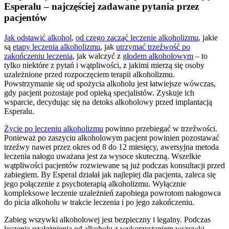
Esperalu – najczęściej zadawane pytania przez
pacjentów
Jak odstawić alkohol
,
od czego zacząć leczenie alkoholizmu
, jakie
są
etapy leczenia alkoholizmu
, jak
utrzymać trzeźwość po
zakończeniu leczenia
, jak walczyć z
głodem alkoholowym
– to
tylko niektóre z pytań i wątpliwości, z jakimi mierzą się osoby
uzależnione przed rozpoczęciem terapii alkoholizmu.
Powstrzymanie się od spożycia alkoholu jest łatwiejsze wówczas,
gdy pacjent pozostaje pod opieką specjalistów. Zyskuje ich
wsparcie, decydując się na detoks alkoholowy przed implantacją
Esperalu.
Życie po leczeniu alkoholizmu
powinno przebiegać w trzeźwości.
Ponieważ po zaszyciu alkoholowym pacjent powinien pozostawać
trzeźwy nawet przez okres od 8 do 12 miesięcy, awersyjna metoda
leczenia nałogu uważana jest za wysoce skuteczną. Wszelkie
wątpliwości pacjentów rozwiewane są już podczas konsultacji przed
zabiegiem. By Esperal działał jak najlepiej dla pacjenta, zaleca się
jego połączenie z psychoterapią alkoholizmu. Wyłącznie
kompleksowe leczenie uzależnień zapobiega powrotom nałogowca
do picia alkoholu w trakcie leczenia i po jego zakończeniu.
Zabieg wszywki alkoholowej jest bezpieczny i legalny. Podczas
leczenia uzależnienia od alkoholu z wykorzystaniem wszywki