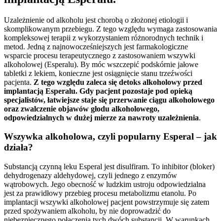
Uzależnienie od alkoholu jest chorobą o złożonej etiologii i
skomplikowanym przebiegu. Z tego względu wymaga zastosowania
kompleksowej terapii z wykorzystaniem różnorodnych technik i
metod. Jedną z najnowocześniejszych jest farmakologiczne
wsparcie procesu terapeutycznego z zastosowaniem wszywki
alkoholowej (Esperalu). By móc wszczepić podskórnie jałowe
tabletki z lekiem, konieczne jest osiągnięcie stanu trzeźwości
pacjenta.
Z tego względu zaleca się detoks alkoholowy przed
implantacją Esperalu. Gdy pacjent pozostaje pod opieką
specjalistów, łatwiejsze staje się przerwanie ciągu alkoholowego
oraz zwalczenie objawów głodu alkoholowego,
odpowiedzialnych w dużej mierze za nawroty uzależnienia
.
Wszywka alkoholowa, czyli popularny Esperal – jak
działa?
Substancją czynną leku Esperal jest disulfiram. To inhibitor (bloker)
dehydrogenazy aldehydowej, czyli jednego z enzymów
wątrobowych. Jego obecność w ludzkim ustroju odpowiedzialna
jest za prawidłowy przebieg procesu metabolizmu etanolu. Po
implantacji wszywki alkoholowej pacjent powstrzymuje się zatem
przed spożywaniem alkoholu, by nie doprowadzić do
niebezpiecznego połączenia tych dwóch substancji. W warunkach