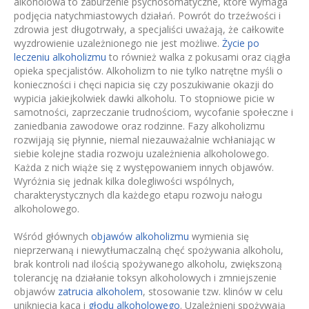
alkoholowa to zaburzenie psychosomatyczne, które wymaga
podjęcia natychmiastowych działań. Powrót do trzeźwości i
zdrowia jest długotrwały, a specjaliści uważają, że całkowite
wyzdrowienie uzależnionego nie jest możliwe.
Życie po
leczeniu alkoholizmu
to również walka z pokusami oraz ciągła
opieka specjalistów. Alkoholizm to nie tylko natrętne myśli o
konieczności i chęci napicia się czy poszukiwanie okazji do
wypicia jakiejkolwiek dawki alkoholu. To stopniowe picie w
samotności, zaprzeczanie trudnościom, wycofanie społeczne i
zaniedbania zawodowe oraz rodzinne. Fazy alkoholizmu
rozwijają się płynnie, niemal niezauważalnie wchłaniając w
siebie kolejne stadia rozwoju uzależnienia alkoholowego.
Każda z nich wiąże się z występowaniem innych objawów.
Wyróżnia się jednak kilka dolegliwości wspólnych,
charakterystycznych dla każdego etapu rozwoju nałogu
alkoholowego.
Wśród głównych
objawów alkoholizmu
wymienia się
nieprzerwaną i niewytłumaczalną chęć spożywania alkoholu,
brak kontroli nad ilością spożywanego alkoholu, zwiększoną
tolerancję na działanie toksyn alkoholowych i zmniejszenie
objawów
zatrucia alkoholem
, stosowanie tzw. klinów w celu
uniknięcia kaca i
głodu alkoholowego
. Uzależnieni spożywają