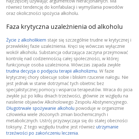
najczęściej używając argumentów nieracjonalnych. Ma
również tendencję do konfabulacji i wymyślania powodów
oraz okoliczności spożycia alkoholu.
Faza krytyczna uzależnienia od alkoholu
Życie z alkoholikiem
staje się szczególnie trudne w krytycznej i
przewlekłej fazie uzależnienia. Kręci się wówczas wyłącznie
wokół alkoholu. Substancja odurzająca zaczyna przejmować
kontrolę nad codziennością całej społeczności, w której
funkcjonuje osoba uzależniona. Wówczas zapada zwykle
trudna decyzja o podjęciu terapii alkoholizmu
. W fazie
krytycznej chory obiecuje sobie i bliskim rzucenie nałogu. Nie
jest jednak w stanie dotrzymać tych obietnic bez
specjalistycznej pomocy i wsparcia terapeutów. Wraca do picia
zwykle już po kilku dniach trzeźwości, głównie ze względu na
nasilenie objawów Alkoholowego Zespołu Abstynencyjnego.
Długotrwałe spożywanie alkoholu
powoduje w organizmie
człowieka wiele złożonych zmian biochemicznych i
metabolicznych. Ustrój przyzwyczaja się do stałej obecności
toksyny. Z tego względu trudne jest również
utrzymanie
trzeźwości po zakończeniu leczenia
.