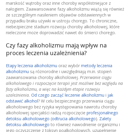
marskość wątroby oraz inne choroby współistniejące z
nałogiem. Zaawansowane fazy alkoholizmu wiążą się również
ze szczególnym nasileniem objawów odstawiennych w
przypadku braku używki w ustroju chorego. To chroniczne,
niebezpieczne stadium rozwoju choroby alkoholowej, które
nieleczone może doprowadzić nawet do śmierci chorego.
Czy fazy alkoholizmu mają wpływ na
proces leczenia uzależnienia?
Etapy leczenia alkoholizmu
oraz wybór
metody leczenia
alkoholizmu
są różnorodne i uwzględniają m.in. stopień
zaawansowania choroby alkoholowej.
Przerwanie ciągu
alkoholowego i rozpoczęcie terapii jest możliwe bez względu na
fazy alkoholizmu, a więc na każdym etapie rozwoju
uzależnienia.
Od czego zacząć leczenie alkoholizmu
i
jak
odstawić alkohol
? W celu bezpiecznego przerwania ciągu
alkoholowego bez ryzyka występowania nawrotu choroby
alkoholowej specjaliści radzą rozpoczęcie
profesjonalnego
detoksu alkoholowego
(
odtrucia alkoholowego
).
Zalety
detoksu alkoholowego
to również nawodnienie organizmu i
jego oczyszczenie z toksyn poalkoholowych, uzupełnienie