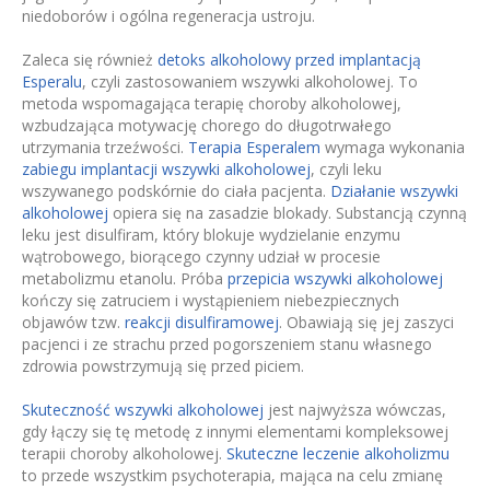
niedoborów i ogólna regeneracja ustroju.
Zaleca się również
detoks alkoholowy przed implantacją
Esperalu
, czyli zastosowaniem wszywki alkoholowej. To
metoda wspomagająca terapię choroby alkoholowej,
wzbudzająca motywację chorego do długotrwałego
utrzymania trzeźwości.
Terapia Esperalem
wymaga wykonania
zabiegu implantacji wszywki alkoholowej
, czyli leku
wszywanego podskórnie do ciała pacjenta.
Działanie wszywki
alkoholowej
opiera się na zasadzie blokady. Substancją czynną
leku jest disulfiram, który blokuje wydzielanie enzymu
wątrobowego, biorącego czynny udział w procesie
metabolizmu etanolu. Próba
przepicia wszywki alkoholowej
kończy się zatruciem i wystąpieniem niebezpiecznych
objawów tzw.
reakcji disulfiramowej
. Obawiają się jej zaszyci
pacjenci i ze strachu przed pogorszeniem stanu własnego
zdrowia powstrzymują się przed piciem.
Skuteczność wszywki alkoholowej
jest najwyższa wówczas,
gdy łączy się tę metodę z innymi elementami kompleksowej
terapii choroby alkoholowej.
Skuteczne leczenie alkoholizmu
to przede wszystkim psychoterapia, mająca na celu zmianę