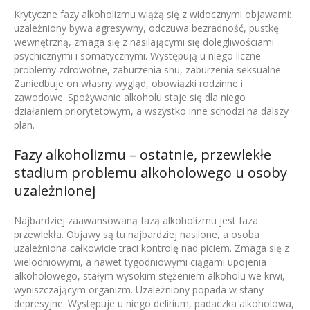
Krytyczne fazy alkoholizmu wiążą się z widocznymi objawami:
uzależniony bywa agresywny, odczuwa bezradność, pustkę
wewnętrzną, zmaga się z nasilającymi się dolegliwościami
psychicznymi i somatycznymi. Występują u niego liczne
problemy zdrowotne, zaburzenia snu, zaburzenia seksualne.
Zaniedbuje on własny wygląd, obowiązki rodzinne i
zawodowe. Spożywanie alkoholu staje się dla niego
działaniem priorytetowym, a wszystko inne schodzi na dalszy
plan.
Fazy alkoholizmu – ostatnie, przewlekłe
stadium problemu alkoholowego u osoby
uzależnionej
Najbardziej zaawansowaną fazą alkoholizmu jest faza
przewlekła. Objawy są tu najbardziej nasilone, a osoba
uzależniona całkowicie traci kontrolę nad piciem. Zmaga się z
wielodniowymi, a nawet tygodniowymi ciągami upojenia
alkoholowego, stałym wysokim stężeniem alkoholu we krwi,
wyniszczającym organizm. Uzależniony popada w stany
depresyjne. Występuje u niego delirium, padaczka alkoholowa,