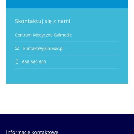
Skontaktuj się z nami
Centrum Medyczne Galmedic
kontakt@galmedic.pl
668 660 600
Informacje kontaktowe