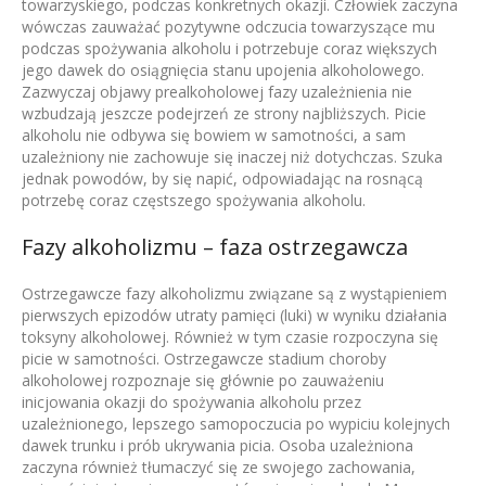
towarzyskiego, podczas konkretnych okazji. Człowiek zaczyna
wówczas zauważać pozytywne odczucia towarzyszące mu
podczas spożywania alkoholu i potrzebuje coraz większych
jego dawek do osiągnięcia stanu upojenia alkoholowego.
Zazwyczaj objawy prealkoholowej fazy uzależnienia nie
wzbudzają jeszcze podejrzeń ze strony najbliższych. Picie
alkoholu nie odbywa się bowiem w samotności, a sam
uzależniony nie zachowuje się inaczej niż dotychczas. Szuka
jednak powodów, by się napić, odpowiadając na rosnącą
potrzebę coraz częstszego spożywania alkoholu.
Fazy alkoholizmu – faza ostrzegawcza
Ostrzegawcze fazy alkoholizmu związane są z wystąpieniem
pierwszych epizodów utraty pamięci (luki) w wyniku działania
toksyny alkoholowej. Również w tym czasie rozpoczyna się
picie w samotności. Ostrzegawcze stadium choroby
alkoholowej rozpoznaje się głównie po zauważeniu
inicjowania okazji do spożywania alkoholu przez
uzależnionego, lepszego samopoczucia po wypiciu kolejnych
dawek trunku i prób ukrywania picia. Osoba uzależniona
zaczyna również tłumaczyć się ze swojego zachowania,